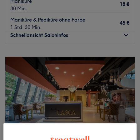
Maniküre
18 €
30 Min.
Maniküre & Pediküre ohne Farbe
45 €
1 Std. 30 Min.
Schnellansicht Saloninfos
Montag
09:30
–
19:00
Dienstag
09:30
–
19:00
Mittwoch
09:30
–
19:00
Donnerstag
09:30
–
19:00
Freitag
09:30
–
19:00
Samstag
09:00
–
18:30
Sonntag
Geschlossen
Wer großen Wert auf schöne Nägel und gepflegte Füße
legt, ist bei Platin Nails & Beauty in Hamburg-
Poppenbüttel genau richtig. Mit seiner tollen Lage im
Einkaufszentrum AEZ kommst du superschnell hin und