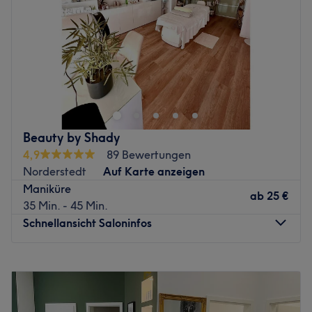
Samstag
09:30
–
20:00
Sonntag
Geschlossen
Legst du großen Wert auf perfekt gepflegte Hände und
Füße? Dann solltest du Beauty Casca - AEZ in Hamburg,
Alstertal-Einkaufszentrum einen Besuch abstatten, denn
hier sorgt ein erfahrenes Team für ein erholsames
Schönheitsprogamm! Deinen persönlichen Termin buchst
Beauty by Shady
du dir ganz einfach online über Treatwell und dann
4,9
89 Bewertungen
kannst du das erholsame Pflegeprogramm schon
Norderstedt
Auf Karte anzeigen
genießen!
Maniküre
ab
25 €
Zurück zur Salonansicht
35 Min. - 45 Min.
Schnellansicht Saloninfos
Montag
09:00
–
17:00
Dienstag
09:00
–
17:00
Mittwoch
09:00
–
17:00
Donnerstag
09:00
–
17:00