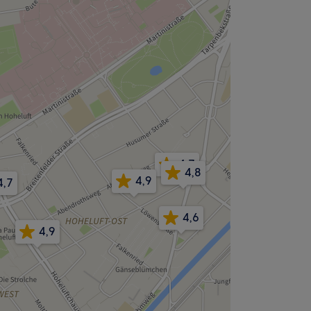
4,7
4,8
4,9
4,7
4,6
4,9