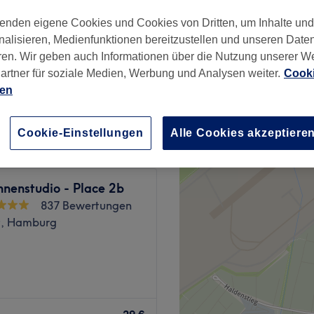
t, Hamburg
enden eigene Cookies und Cookies von Dritten, um Inhalte un
nzeiten
nalisieren, Medienfunktionen bereitzustellen und unseren Date
ren. Wir geben auch Informationen über die Nutzung unserer W
artner für soziale Medien, Werbung und Analysen weiter.
Cooki
ab
20,90 €
ien
Spare bis zu 5%
Cookie-Einstellungen
Alle Cookies akzeptiere
nenstudio - Place 2b
837 Bewertungen
t, Hamburg
besuche das Studio Kelly
ne Nägel zum Strahlen