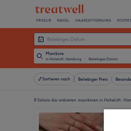
FRISEUR
NÄGEL
HAARENTFERNUNG
KOSMET
Maniküre
in Hoheluft, Hamburg
・
Beliebiges Datum
Sortieren nach
Beliebiger Preis
Besonde
8 Salons die anbieten:
maniküren in Hoheluft, H
Kelly N
4,7
1219 Be