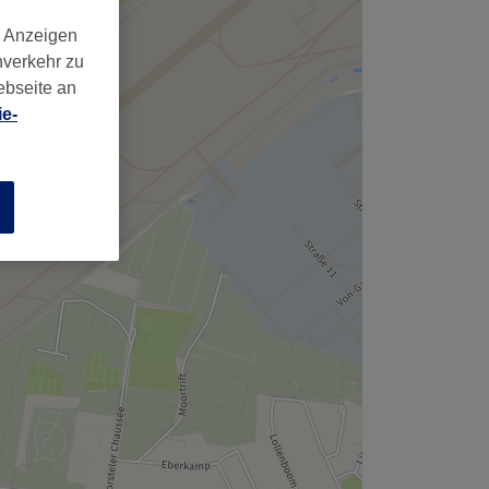
d Anzeigen
nverkehr zu
ebseite an
e-
n