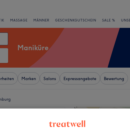
IK
MASSAGE
MÄNNER
GESCHENKGUTSCHEIN
SALE %
UNS
Maniküre
rheiten
Marken
Salons
Expressangebote
Bewertung
amburg
+
ails
−
wertungen