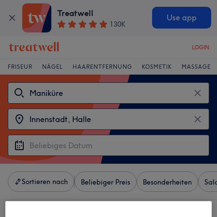
Treatwell
Use app
130K
LOGIN
FRISEUR
NÄGEL
HAARENTFERNUNG
KOSMETIK
MASSAGE
Sortieren nach
Beliebiger Preis
Besonderheiten
Sal
4 Salons die anbieten:
maniküren in der Nähe von Innenstadt, Halle