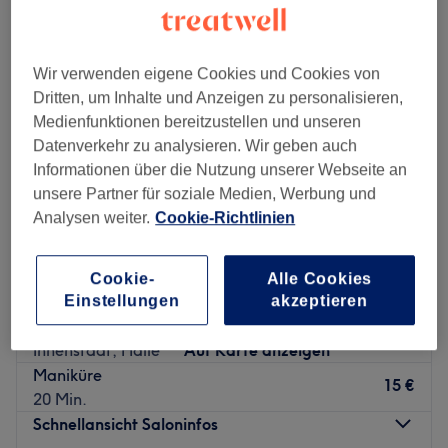
Wir verwenden eigene Cookies und Cookies von
Dritten, um Inhalte und Anzeigen zu personalisieren,
Medienfunktionen bereitzustellen und unseren
Datenverkehr zu analysieren. Wir geben auch
Informationen über die Nutzung unserer Webseite an
unsere Partner für soziale Medien, Werbung und
Analysen weiter.
Cookie-Richtlinien
Cookie-
Alle Cookies
AC-Nails-Bar
Einstellungen
akzeptieren
4,9
81 Bewertungen
Innenstadt, Halle
Auf Karte anzeigen
Maniküre
15 €
20 Min.
Schnellansicht Saloninfos