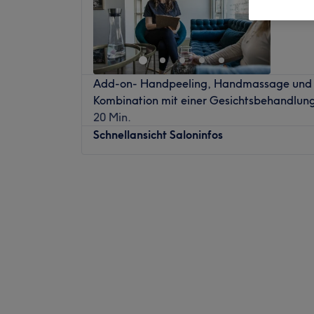
Add-on- Handpeeling, Handmassage und 
Kombination mit einer Gesichtsbehandlun
20 Min.
Schnellansicht Saloninfos
Montag
13:00
–
16:00
Dienstag
19:00
–
21:00
Mittwoch
13:00
–
16:00
Donnerstag
Geschlossen
Freitag
09:00
–
19:00
Samstag
09:00
–
16:00
Sonntag
Geschlossen
Unterstreiche deine natürliche Schönheit 