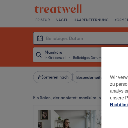
FRISEUR
NÄGEL
HAARENTFERNUNG
KOSMET
Maniküre
in Gröbenzell
・
Beliebiges Datum
Sortieren nach
Wir verw
Besonderheiten
Salons
zu perso
analysie
Ein Salon, der anbietet:
maniküre in Gröbenzell
unsere P
Richtlin
Yuva W
5,0
Gröbenz