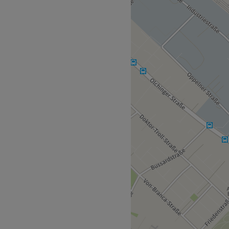
einer einzigartigen
ndlungen, die nach dem
 abgestimmt werden,
sage. Jede Behandlung ist
fnisse zugeschnitten, damit
ch innerlich zur Ruhe
spannung in deinem Körper
ät gewinnt, und du die
 brauchst, um deinen Alltag
 – nur dich, in einem
lbefinden geschaffen wurde.
eine Welt der Entspannung
die über das Oberflächliche
und dich in deiner Haut
igartige Behandlungen, die
d dir helfen, die Balance zu