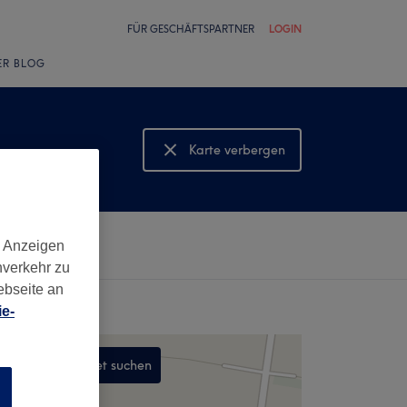
FÜR GESCHÄFTSPARTNER
LOGIN
ER BLOG
Karte verbergen
Karte anzeigen
d Anzeigen
nverkehr zu
ebseite an
e-
In diesem Gebiet suchen
n
,