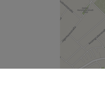
 so dringend brauchst.
haltestelle Am Zillerhof.
rtifizierte
editation und Thai Yoga
fahrung als selbstständige
ssanlage. Sie spricht
ländisch.
efällt:
vorkommend.
chalenmassage, Soundbath,
g, BIO-Microneedling und
ukte, natürliche
etik von Maternatura
re erlaubt, barrierefrei.