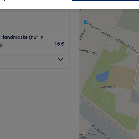
Handmaske (nur in
15 €
g)
typgerecht. Yuva Wellbeing &