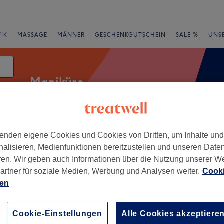
IK
MASSAGE
MÄNNER
GESCHENKGUTSCHEIN
SALE %
UNS
Maniküre
enden eigene Cookies und Cookies von Dritten, um Inhalte un
Expressangebote
Bewertung
nalisieren, Medienfunktionen bereitzustellen und unseren Date
ren. Wir geben auch Informationen über die Nutzung unserer W
artner für soziale Medien, Werbung und Analysen weiter.
Cooki
ien
+
ellbeing & Cosmetics
58 Bewertungen
−
Cookie-Einstellungen
Alle Cookies akzeptiere
ell