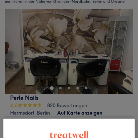
maniküren in der Nähe von Glienicke / Nordbahn, Berlin und Umland
Perle Nails
4,6
820 Bewertungen
Hermsdorf, Berlin
Auf Karte anzeigen
Maniküre
13 €
15 Min.