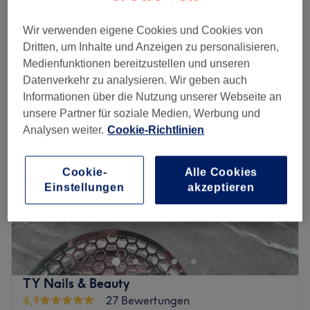
Maniküre mit Lack
23 €
30 Min.
Wir verwenden eigene Cookies und Cookies von
Schnellansicht Saloninfos
Dritten, um Inhalte und Anzeigen zu personalisieren,
Medienfunktionen bereitzustellen und unseren
Montag
09:00
–
19:00
Datenverkehr zu analysieren. Wir geben auch
Dienstag
09:00
–
19:00
Informationen über die Nutzung unserer Webseite an
Mittwoch
09:00
–
19:00
unsere Partner für soziale Medien, Werbung und
Donnerstag
09:00
–
19:00
Analysen weiter.
Cookie-Richtlinien
Freitag
09:00
–
19:00
Samstag
09:30
–
17:00
Cookie-
Alle Cookies
Sonntag
Geschlossen
Einstellungen
akzeptieren
In Berlin, Hermsdorf, bietet dir der Salon Perle Nails tolle
Nagelmodellagen für gepflegte Hände und Füße an.
Auch für Wimpernverlängerungen bist du hier an der
richtigen Adresse.
Nächste öffentliche Verkehrsmittel:
TY Nails & Beauty
4,9
27 Bewertungen
Der Salon befindet sich unweit der S-Bahnstation Berlin