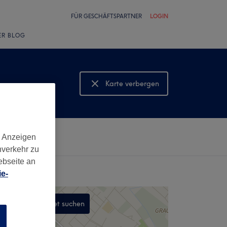
FÜR GESCHÄFTSPARTNER
LOGIN
ER BLOG
Karte verbergen
Karte anzeigen
d Anzeigen
nverkehr zu
ebseite an
e-
In diesem Gebiet suchen
n
,