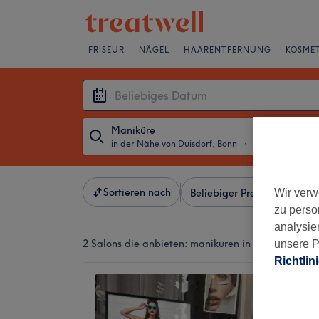
FRISEUR
NÄGEL
HAARENTFERNUNG
KOSMET
Maniküre
in der Nähe von Duisdorf, Bonn
・
Beliebiges Dat
Sortieren nach
Wir verw
Beliebiger Preis
Besonde
zu perso
analysie
2 Salons die anbieten:
maniküren in der Nähe von
unsere P
Richtlin
Dina C
4,7
Endenic