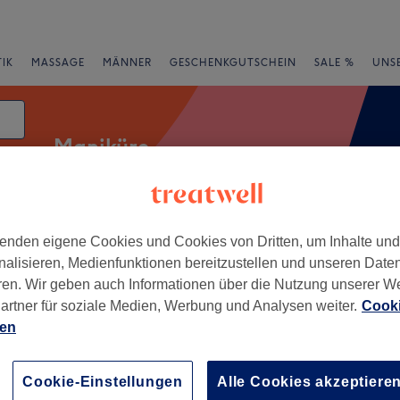
IK
MASSAGE
MÄNNER
GESCHENKGUTSCHEIN
SALE %
UNS
Maniküre
um
enden eigene Cookies und Cookies von Dritten, um Inhalte un
rheiten
Salons
Expressangebote
Bewertung
nalisieren, Medienfunktionen bereitzustellen und unseren Date
ren. Wir geben auch Informationen über die Nutzung unserer W
 Duisdorf, Bonn
artner für soziale Medien, Werbung und Analysen weiter.
Cooki
ien
+
osmetics
45 Bewertungen
−
Cookie-Einstellungen
Alle Cookies akzeptiere
h, Bonn