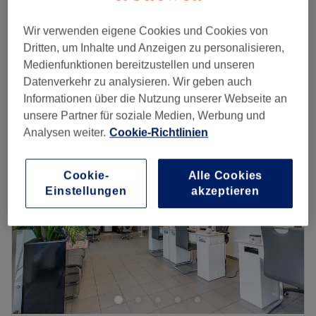
20 €
15 Min.
Wir verwenden eigene Cookies und Cookies von
Acryl entfernen mit Nagelform feilen
25 €
Dritten, um Inhalte und Anzeigen zu personalisieren,
30 Min.
Medienfunktionen bereitzustellen und unseren
Schnellansicht Saloninfos
Datenverkehr zu analysieren. Wir geben auch
Informationen über die Nutzung unserer Webseite an
Montag
10:00
–
19:00
unsere Partner für soziale Medien, Werbung und
Dienstag
10:00
–
19:00
Analysen weiter.
Cookie-Richtlinien
Mittwoch
10:00
–
19:00
Donnerstag
10:00
–
19:00
Cookie-
Alle Cookies
Freitag
10:00
–
19:00
Einstellungen
akzeptieren
Samstag
10:00
–
17:00
Sonntag
Geschlossen
Ein gepflegtes Äußeres bis in die Fingerspitzen ist für
viele ein Muss. Deshalb schaue im Salon L.i.v Beauty
Lounge in Düsseldorf, Friedrichstadt, vorbei. Egal ob
Nagelmodellagen mit Gel oder Acryl,
Gesichtsbehandlungen oder Wimpernverlängerungen —