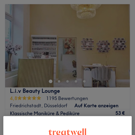
L.i.v Beauty Lounge
4,8
1195 Bewertungen
Friedrichstadt, Düsseldorf
Auf Karte anzeigen
53 €
Klassische Maniküre & Pediküre
45 Min.
58 €
Maniküre