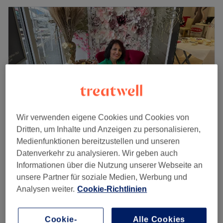
Wir verwenden eigene Cookies und Cookies von
Dritten, um Inhalte und Anzeigen zu personalisieren,
Medienfunktionen bereitzustellen und unseren
Hunca Kosmetik & Figur Studio
Datenverkehr zu analysieren. Wir geben auch
4,9
125 Bewertungen
Informationen über die Nutzung unserer Webseite an
Darmstadt
Auf Karte anzeigen
unsere Partner für soziale Medien, Werbung und
Maniküre
Analysen weiter.
Cookie-Richtlinien
ab
28 €
30 Min. - 1 Std.
Schnellansicht Saloninfos
Cookie-
Alle Cookies