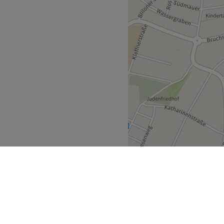
nend.
kostenlose Parkplätze.
Zurück zur Salonansicht