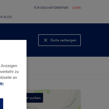
FÜR GESCHÄFTSPARTNER
LOGIN
ER BLOG
Karte verbergen
Karte anzeigen
d Anzeigen
nverkehr zu
ebseite an
e-
In diesem Gebiet suchen
n
,