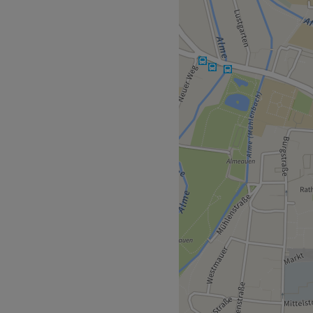
Kosmetikstudio mit Fokus auf
ngeboten werden unter
geanwendungen für ein
gt großen Wert auf eine
 Beratung, damit sich
und bestens betreut
 die Bushaltestelle "Büren,
reundlichen und
rekt wohlfühlen kannst. Mit
umfassend beraten und die
ieten. Neben Deutsch