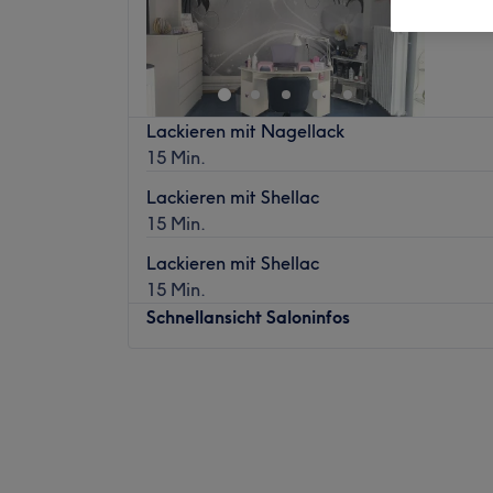
Lackieren mit Nagellack
15 Min.
Lackieren mit Shellac
15 Min.
Lackieren mit Shellac
15 Min.
Schnellansicht Saloninfos
Montag
10:00
–
17:00
Dienstag
10:00
–
17:00
Mittwoch
10:00
–
17:00
Donnerstag
10:00
–
17:00
Freitag
10:00
–
17:00