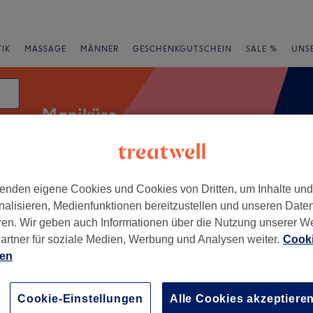
IK
MASSAGE
MÄNNER
GESCHENKGUTSCHEIN
SALE %
UNS
Maniküre
m
enden eigene Cookies und Cookies von Dritten, um Inhalte un
rheiten
Salons
Expressangebote
Bewertung
nalisieren, Medienfunktionen bereitzustellen und unseren Date
ren. Wir geben auch Informationen über die Nutzung unserer W
hein-Westfalen
artner für soziale Medien, Werbung und Analysen weiter.
Cooki
ien
+
 Corner by Natalie
5 Bewertungen
−
Cookie-Einstellungen
Alle Cookies akzeptiere
Nordrhein-Westfalen