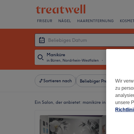
FRISEUR
NÄGEL
HAARENTFERNUNG
KOSMET
Maniküre
in Büren, Nordrhein-Westfalen
・
Beliebiges Datu
Sortieren nach
Wir verw
Beliebiger Preis
Besonde
zu perso
analysie
Ein Salon, der anbietet:
maniküre in Büren, Nordr
unsere P
Richtlin
Beauty
4,8
Büren, 