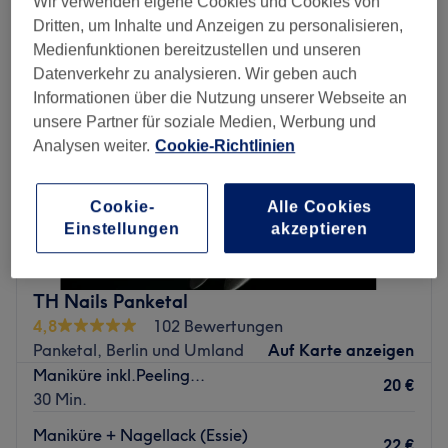
Wir verwenden eigene Cookies und Cookies von
Dritten, um Inhalte und Anzeigen zu personalisieren,
Medienfunktionen bereitzustellen und unseren
Datenverkehr zu analysieren. Wir geben auch
Informationen über die Nutzung unserer Webseite an
unsere Partner für soziale Medien, Werbung und
Analysen weiter.
Cookie-Richtlinien
Cookie-
Alle Cookies
Einstellungen
akzeptieren
TH Nails Panketal
4,8
102 Bewertungen
Panketal, Berlin und Umland
Auf Karte anzeigen
Maniküre inkl.Peeling...
20 €
30 Min.
Maniküre + Nagellack (Essie)
22 €