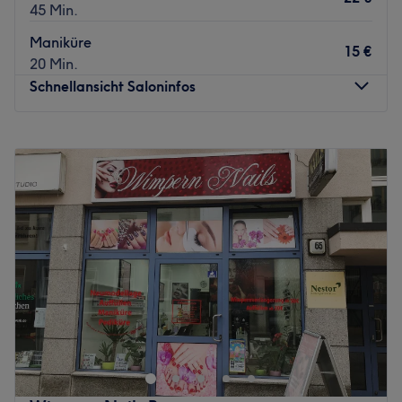
45 Min.
Maniküre
15 €
20 Min.
Schnellansicht Saloninfos
Montag
09:30
–
19:00
Dienstag
09:30
–
19:00
Mittwoch
09:30
–
19:00
Donnerstag
09:30
–
19:00
Freitag
09:30
–
19:00
Samstag
10:00
–
16:30
Sonntag
Geschlossen
Willkommen bei TH Nails Panketal, deiner top Adresse
für erstklassige Nageldesigns & Nagelpflege in der Nähe
von Berlin. In einladender und gemütlicher Atmosphäre
kannst du entspannen und deine Behandlung genießen.
Buche deinen Termin direkt und einfach über die