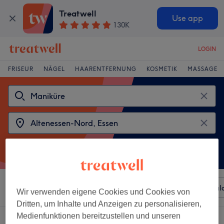
Treatwell
Use app
130K
LOGIN
FRISEUR
NÄGEL
HAARENTFERNUNG
KOSMETIK
MASSAGE
Sortieren nach
Beliebiger Preis
Besonderheiten
Sal
Wir verwenden eigene Cookies und Cookies von
Dritten, um Inhalte und Anzeigen zu personalisieren,
Medienfunktionen bereitzustellen und unseren
2 Salons die anbieten: