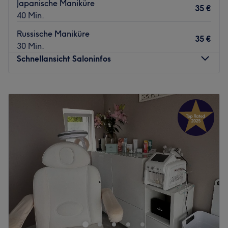
Japanische Maniküre
35 €
40 Min.
Russische Maniküre
35 €
30 Min.
Schnellansicht Saloninfos
Montag
10:00
–
19:00
Dienstag
10:00
–
19:00
Mittwoch
10:00
–
19:00
Donnerstag
10:00
–
19:00
Freitag
10:00
–
19:00
Samstag
10:00
–
15:00
Sonntag
Geschlossen
sinemskin ist ein renommiertes Kosmetikstudio in Essen.
Dieses exklusive Studio bietet hochwertige
Schönheitsbehandlungen in einer entspannten und
einladenden Umgebung.