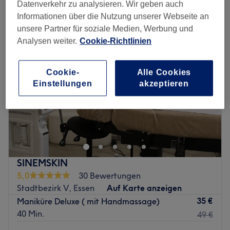
maniküren in der Nähe von Altenessen-Nord, Essen
Datenverkehr zu analysieren. Wir geben auch
Informationen über die Nutzung unserer Webseite an
unsere Partner für soziale Medien, Werbung und
Analysen weiter.
Cookie-Richtlinien
Cookie-
Alle Cookies
Einstellungen
akzeptieren
SINEMSKIN
5,0
30 Bewertungen
Stadtbezirk V, Essen
Auf Karte anzeigen
35 €
Maniküre Deluxe ( mit Handmassage)
40 Min.
49 €