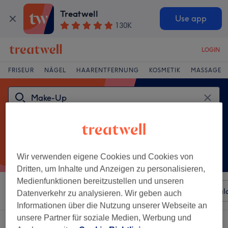
Treatwell
Use app
130K
LOGIN
FRISEUR
NÄGEL
HAARENTFERNUNG
KOSMETIK
MASSAGE
Wir verwenden eigene Cookies und Cookies von
Dritten, um Inhalte und Anzeigen zu personalisieren,
Medienfunktionen bereitzustellen und unseren
Sortieren nach
Beliebiger Preis
Besonderheiten
Sal
Datenverkehr zu analysieren. Wir geben auch
Informationen über die Nutzung unserer Webseite an
unsere Partner für soziale Medien, Werbung und
Ein Salon, der anbietet:
make-up in Westrich, Dortmund