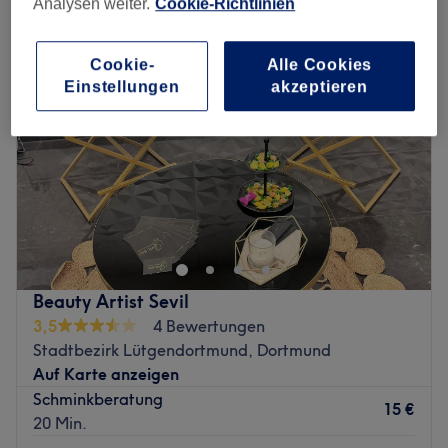
Analysen weiter.
Cookie-Richtlinien
Cookie-
Alle Cookies
Einstellungen
akzeptieren
Beauty Artist Sevil
3,5
4 Bewertungen
Stadtbezirk Lütgendortmund, Dortmund
Auf Karte anzeigen
Schminkberatung
15 €
20 Min.