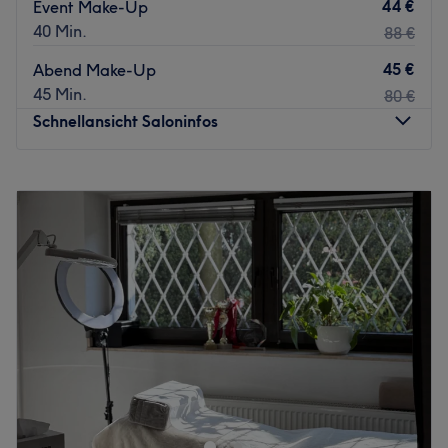
44 €
Event Make-Up
40 Min.
88 €
45 €
Abend Make-Up
45 Min.
80 €
Schnellansicht Saloninfos
Montag
Geschlossen
Dienstag
10:00
–
18:00
Mittwoch
10:00
–
18:00
Donnerstag
10:00
–
18:00
Freitag
10:00
–
18:00
Samstag
10:00
–
18:00
Sonntag
Geschlossen
Velora Beauty Center & Academy verbindet luxuriöse
Beauty-Behandlungen mit modernster Technologie. Das
Zentrum bietet professionelle Gesichtsbehandlungen,
hochwirksame Laser-Haarentfernung mit Candela-