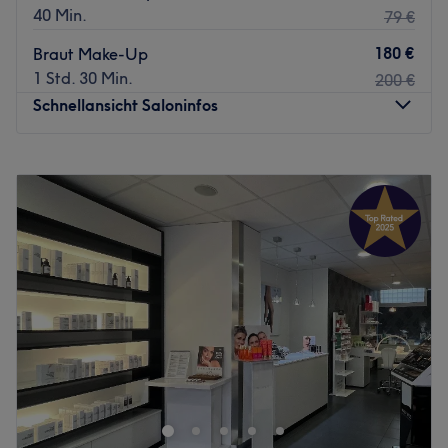
40 Min.
79 €
180 €
Braut Make-Up
1 Std. 30 Min.
200 €
Schnellansicht Saloninfos
Montag
10:00
–
19:00
Dienstag
10:00
–
19:00
Mittwoch
10:00
–
19:00
Donnerstag
10:00
–
19:00
Freitag
10:00
–
19:00
Samstag
10:00
–
16:00
Sonntag
Geschlossen
Das Kosmetikinstitut Majesthetik, befindet sich am
Berliner Platz, in Stuttgart Mitte und ist als Excellence
Institute ausgezeichnet worden. Die Fachexpertinnen
gewährleisten Ihnen hohe Standards, herausragende