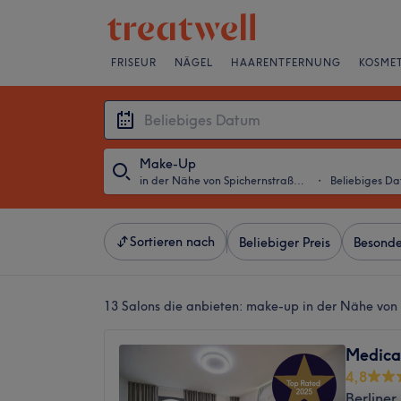
FRISEUR
NÄGEL
HAARENTFERNUNG
KOSMET
Make-Up
in der Nähe von Spichernstraße, Berlin
・
Beliebiges D
Sortieren nach
Beliebiger Preis
Besonde
13 Salons die anbieten:
make-up in der Nähe von S
Medica
4,8
Berliner