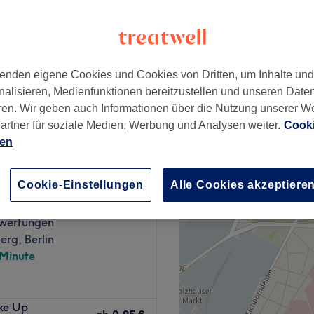
enden eigene Cookies und Cookies von Dritten, um Inhalte un
0,50 €
 Observ-Gerät
nalisieren, Medienfunktionen bereitzustellen und unseren Date
1 €
ren. Wir geben auch Informationen über die Nutzung unserer W
artner für soziale Medien, Werbung und Analysen weiter.
Cooki
ien
Cookie-Einstellungen
Alle Cookies akzeptiere
berlin
wertungen
rg, Berlin
 Minute
n Berlin, Charlottenburg-
ake Up