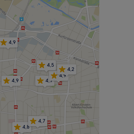
4,9
4,5
4,2
4,9
4,9
4,9
4,7
4,8