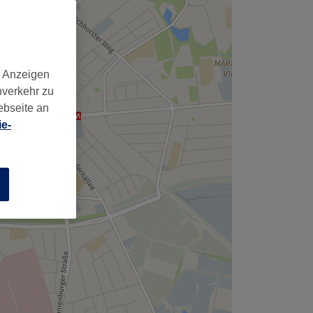
d Anzeigen
nverkehr zu
ebseite an
e-
n