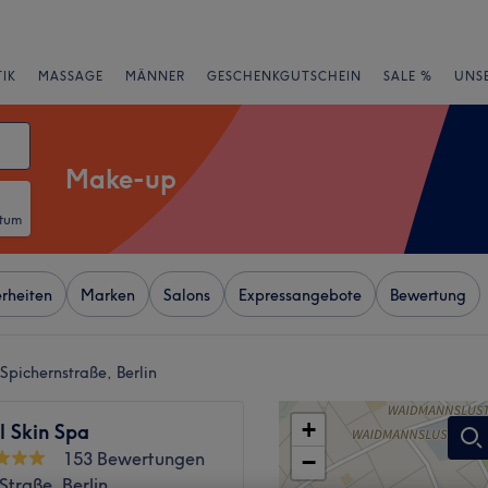
IK
MASSAGE
MÄNNER
GESCHENKGUTSCHEIN
SALE %
UNS
Make-up
atum
rheiten
Marken
Salons
Expressangebote
Bewertung
pichernstraße, Berlin
+
l Skin Spa
153 Bewertungen
−
 Straße, Berlin