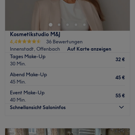
Lust auf tolle Haarschnitte und moderne Farben? Komm
im Salon Maelhair in Offenbach am Main vorbei und
suche dir aus dem vielfältigen Angebot das Passende für
dich heraus. Dieser Salon ist bekannt für seine Fähigkeit,
Kundenerwartungen zu übertreffen und jeden Besuch zu
Kosmetikstudio M&J
einem einzigartigen Erlebnis zu machen.
4,4
36 Bewertungen
Nächste öffentliche Verkehrsmittel
Innenstadt, Offenbach
Auf Karte anzeigen
Tages Make-Up
Die Erreichbarkeit des Salons ist einwandfrei. Die
32 €
30 Min.
nächstgelegenen öffentlichen Verkehrsmittel sind die
Marktplatz-Station, die nur vier Minuten zu Fuß entfernt
Abend Make-Up
45 €
ist, und die Straßenbahnhaltestelle Offenbach
45 Min.
Stadtgrenze, die in 20 Gehminuten erreichbar ist.
Event Make-Up
55 €
Das Team
40 Min.
Das Team besteht aus qualifizierten Friseuren mit
Schnellansicht Saloninfos
langjähriger Erfahrung, die darauf spezialisiert sind, dir
die besten Dienstleistungen anzubieten. Ihr Ziel ist es,
Montag
10:00
–
19:00
deine Wünsche zu erfüllen und dich mit einem
Dienstag
10:00
–
19:00
beeindruckenden Look zu verwöhnen.