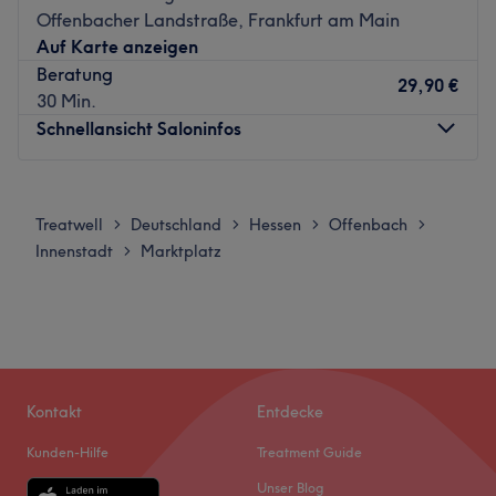
Offenbacher Landstraße, Frankfurt am Main
Offenbach (Main)-Zentrum Marktplatz.
Auf Karte anzeigen
Das Team
Beratung
29,90 €
Ausgefallene Colorationen und stylische Haarschnitte
30 Min.
sind die Spezialgebiete des zuvorkommenden Teams.
Schnellansicht Saloninfos
Hier wird Deutsch, Englisch und Vietnamesisch
gesprochen.
Montag
Geschlossen
Was uns an dem Salon gefällt
Dienstag
16:00
–
20:00
Treatwell
Deutschland
Hessen
Offenbach
>
>
>
>
Atmosphäre: Elegant, zum Wohlfühlen, einladend.
Mittwoch
Geschlossen
Innenstadt
Marktplatz
>
Expertise: Friseur.
Donnerstag
16:00
–
20:00
Extras: Kostenlose Parkplätze, kostenlose Getränke,
Freitag
16:00
–
20:00
kostenloses WLAN, kinderfreundlich, Haustiere erlaubt,
Samstag
11:00
–
18:00
barrierefrei.
Sonntag
Geschlossen
Zurück zur Salonansicht
Willkommen bei Lastinglooks in Dreieich. Dieses
Kontakt
Entdecke
Kosmetikstudio ist eine top Adresse für erstklassige
Kunden-Hilfe
Treatment Guide
Kosmetikbehandlungen. In einladender und
entspannender Atmosphäre kannst du deine Behandlung
Unser Blog