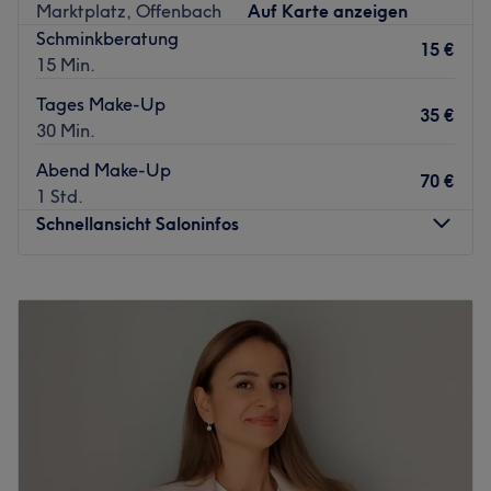
Marktplatz, Offenbach
Auf Karte anzeigen
entfernt.
Schminkberatung
15 €
Das Team:
15 Min.
Das Atelier verfügt über ein kleines Team von
Tages Make-Up
Mitarbeitern, die sich liebevoll um die Bedürfnisse ihrer
35 €
30 Min.
Kunden kümmern. Ihr Engagement und ihre Hingabe
sorgen dafür, dass jeder Kunde sich besonders und gut
Abend Make-Up
70 €
gepflegt fühlt.
1 Std.
Schnellansicht Saloninfos
Was uns an dem Salon gefällt:
Atmosphäre: Ruhig, angenehm, gemütlich.
Expertise: Haarschnitte & Colorationen.
Montag
Geschlossen
Dienstag
10:00
–
19:00
Zurück zur Salonansicht
Mittwoch
10:00
–
19:00
Donnerstag
10:00
–
19:00
Freitag
10:00
–
19:00
Samstag
10:00
–
16:00
Sonntag
Geschlossen