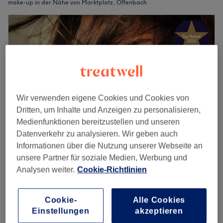
make-up in der Nähe von Marktplatz, Offenbach
Wir verwenden eigene Cookies und Cookies von
Dritten, um Inhalte und Anzeigen zu personalisieren,
Medienfunktionen bereitzustellen und unseren
Datenverkehr zu analysieren. Wir geben auch
Informationen über die Nutzung unserer Webseite an
Hair Atelier Maria Grisafi
unsere Partner für soziale Medien, Werbung und
4,9
101 Bewertungen
Analysen weiter.
Cookie-Richtlinien
Offenbach
Auf Karte anzeigen
Tages Make-Up
45 €
Cookie-
Alle Cookies
30 Min.
Einstellungen
akzeptieren