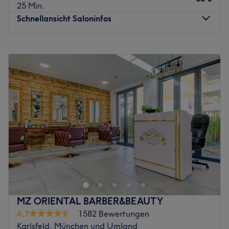
25 Min.
Schnellansicht Saloninfos
Montag
10:00
–
20:00
Dienstag
10:00
–
20:00
Mittwoch
10:00
–
20:00
Donnerstag
10:00
–
20:00
Freitag
10:00
–
20:00
Samstag
10:00
–
18:00
Sonntag
Geschlossen
Roscha Kosmetik Institut in der Ursulastraße 1 in München
ist eine wahre Wohlfühloase für Fans von wahrer
Schönheit. Das Kosmetikstudio brilliert mit einem breit
gefächerten Angebot an Behandlungen für Gesicht und
Körper. Erfülle dir den Traum von strahlender Haut und
MZ ORIENTAL BARBER&BEAUTY
einem frischen Teint und buche dir jetzt deinen
4,7
1582 Bewertungen
persönlichen Pflegetermin online mit Treatwell!
Karlsfeld, München und Umland