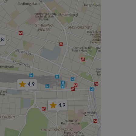
,8
4,9
4,9