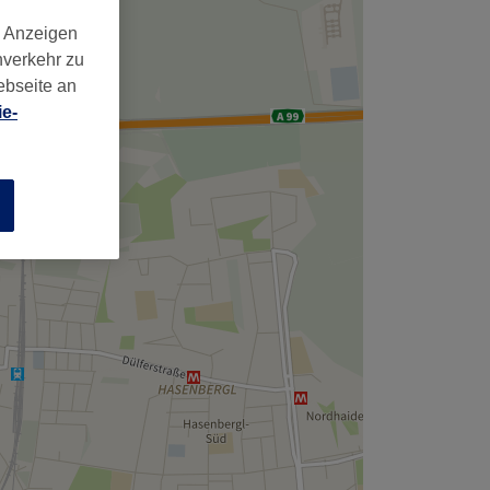
d Anzeigen
nverkehr zu
ebseite an
e-
n