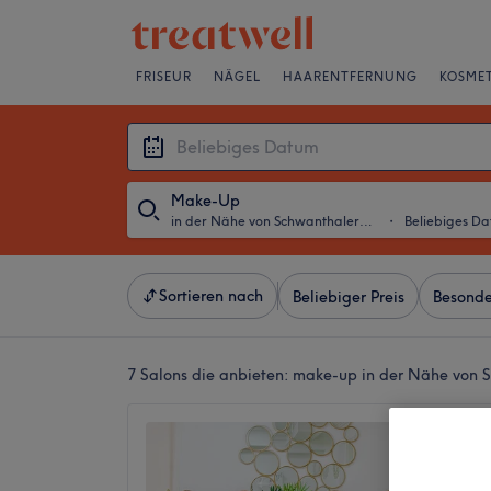
FRISEUR
NÄGEL
HAARENTFERNUNG
KOSMET
Make-Up
in der Nähe von Schwanthalerhöhe, München
・
Beliebiges D
Sortieren nach
Beliebiger Preis
Besonde
7 Salons die anbieten:
make-up in der Nähe von 
Friseur
Vianbe
4,8