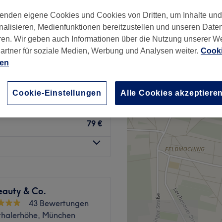
wertungen
enden eigene Cookies und Cookies von Dritten, um Inhalte un
g, München
nalisieren, Medienfunktionen bereitzustellen und unseren Date
ren. Wir geben auch Informationen über die Nutzung unserer W
artner für soziale Medien, Werbung und Analysen weiter.
Cooki
up und Hochsteckfrisur
ien
199 €
Cookie-Einstellungen
Alle Cookies akzeptiere
49 €
79 €
eauty & Co.
43 Bewertungen
halerhöhe, München