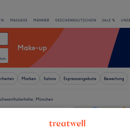
IK
MASSAGE
MÄNNER
GESCHENKGUTSCHEIN
SALE %
UNS
Make-up
atum
rheiten
Marken
Salons
Expressangebote
Bewertung
Schwanthalerhöhe, München
+
 & Kosmetik
auty
−