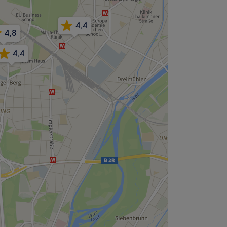
4,4
4,8
4,4