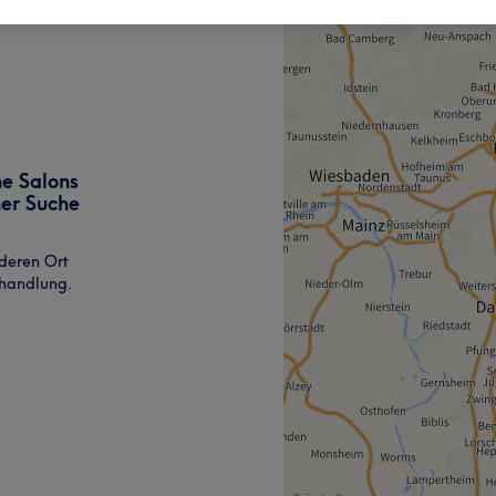
ne Salons
ner Suche
deren Ort
ehandlung.