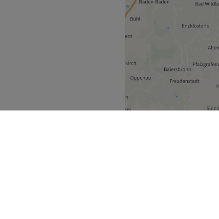
ürttemberg
Mauer
>
ecke
Geschäftspartner