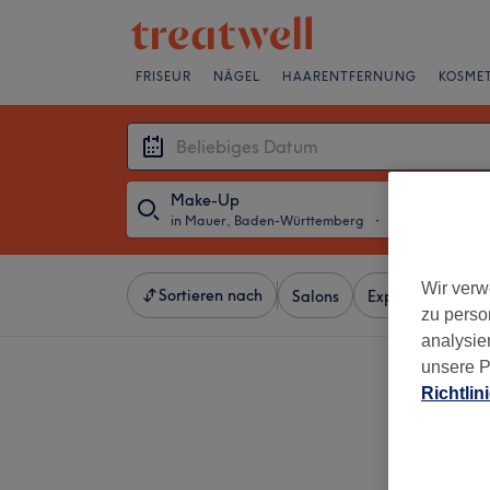
FRISEUR
NÄGEL
HAARENTFERNUNG
KOSMET
Make-Up
in Mauer, Baden-Württemberg
・
Beliebiges Dat
Wir verw
Sortieren nach
Salons
Expressangebot
zu perso
analysie
unsere P
Richtlin