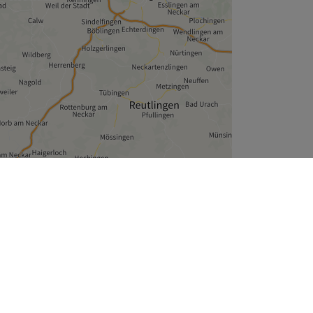
Leaflet
| ©
OpenStreetMap
contributors
Unternehmen