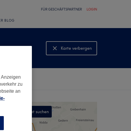
FÜR GESCHÄFTSPARTNER
LOGIN
ER BLOG
Karte verbergen
Karte anzeigen
d Anzeigen
nverkehr zu
ebseite an
e-
In diesem Gebiet suchen
,
n