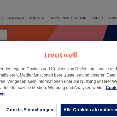
IK
MASSAGE
MÄNNER
GESCHENKGUTSCHEIN
SALE %
UNS
Make-up
um
enden eigene Cookies und Cookies von Dritten, um Inhalte un
e
Bewertung
nalisieren, Medienfunktionen bereitzustellen und unseren Date
ren. Wir geben auch Informationen über die Nutzung unserer W
artner für soziale Medien, Werbung und Analysen weiter.
Cooki
ien
+
−
Cookie-Einstellungen
Alle Cookies akzeptiere