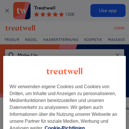
Treatwell
Use app
130K
LOGIN
FRISEUR
NÄGEL
HAARENTFERNUNG
KOSMETIK
MASSAGE
Wir verwenden eigene Cookies und Cookies von
Dritten, um Inhalte und Anzeigen zu personalisieren,
Medienfunktionen bereitzustellen und unseren
Datenverkehr zu analysieren. Wir geben auch
Sortieren nach
Beliebiger Preis
Besonderheiten
Sal
Informationen über die Nutzung unserer Webseite an
unsere Partner für soziale Medien, Werbung und
Ein Salon, der anbietet:
make-up in Iserlohn
Analysen weiter.
Cookie-Richtlinien