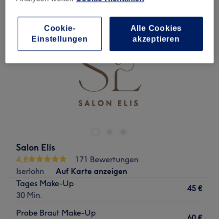
Cookie-
Alle Cookies
Einstellungen
akzeptieren
Salon Elis
4,8
171 Bewertungen
Iserlohn
Auf Karte anzeigen
Tages Make-Up
45 €
30 Min.
Probe Braut Make-Up
60 €