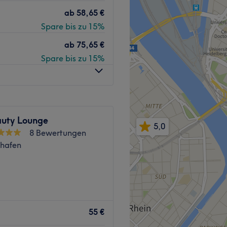
ab
58,65 €
Spare bis zu 15%
ab
75,65 €
brauen & Wimpernpflege,
Spare bis zu 15%
, Maniküre & Pediküre.
Zurück zur Salonansicht
uty Lounge
5,0
8 Bewertungen
hafen
 Herzen von Mannheim
55 €
 Beauty Szene Mannheims mit
lungen und einem