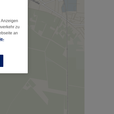
d Anzeigen
nverkehr zu
ebseite an
e-
n