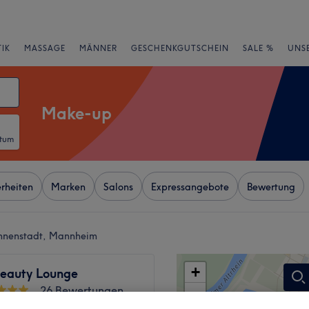
IK
MASSAGE
MÄNNER
GESCHENKGUTSCHEIN
SALE %
UNS
Make-up
atum
rheiten
Marken
Salons
Expressangebote
Bewertung
Innenstadt, Mannheim
+
Beauty Lounge
26 Bewertungen
−
ingerstadt, Mannheim