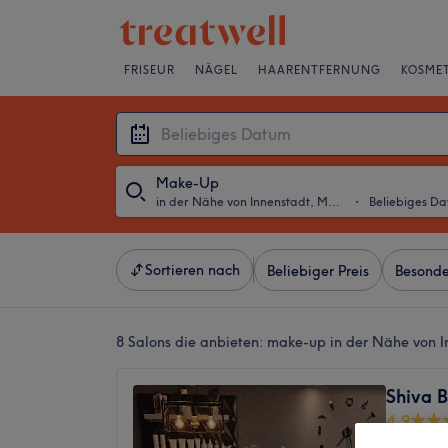
FRISEUR
NÄGEL
HAARENTFERNUNG
KOSMET
Make-Up
in der Nähe von Innenstadt, Mannheim
・
Beliebiges D
Sortieren nach
Beliebiger Preis
Besonde
8 Salons die anbieten:
make-up in der Nähe von 
Shiva 
4,9
Schwetz