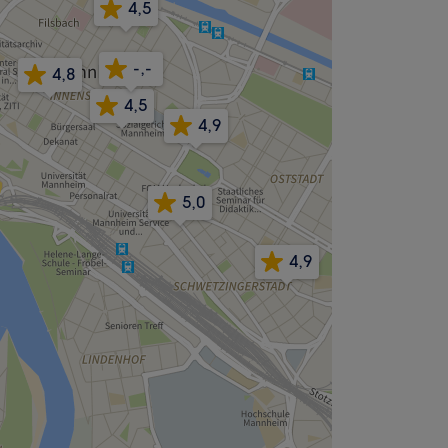
4,5
-,-
4,8
4,5
4,9
5,0
4,9