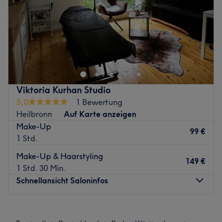
Sonntag
Geschlossen
Zurück zur Salonansicht
BF Best Friends for your hair in Heilbronn ist genau die
richtige Adresse für dich, wenn deine Haare mal wieder
eine Extraportion Pflege und Zuwendung brauchen, du
dir einen frischen Schnitt wünschst oder deinem Look mit
einer intensiven Farbe das gewisse Etwas verleihen lassen
Viktoria Kurhan Studio
möchtest. Hier bekommst du all das und noch mehr.
5,0
1 Bewertung
Nächste öffentliche Verkehrsmittel:
Heilbronn
Auf Karte anzeigen
Make-Up
Die Station Heilbronn Karlstor ist nur 3 Gehminuten vom
99 €
1 Std.
Studio entfernt.
Make-Up & Haarstyling
Das Team:
149 €
1 Std. 30 Min.
Das herzliche Team des Salons empfängt dich mit einem
Schnellansicht Saloninfos
Lächeln, geht auf deine Wünsche ein und berät dich
ausführlich, um dir die besten Ergebnisse ermöglichen zu
Montag
Geschlossen
können.
Dienstag
09:00
–
19:00