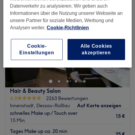
Datenverkehr zu analysieren. Wir geben auch
Informationen über die Nutzung unserer Webseite an
unsere Partner für soziale Medien, Werbung und
Analysen weiter.
Cookie-Richtlinien
Cookie-
Alle Cookies
Einstellungen
akzeptieren
Hair & Beauty Salon
4,8
2263 Bewertungen
Innenstadt, Dessau-Roßlau
Auf Karte anzeigen
schnelles Make up / Touch over
15 €
15 Min.
Tages Make up ca. 20 min
25 €