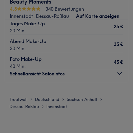
Beauty Moments
Aussehen.
Genießen Sie die für Ihr Wohlbefinden
4,8
340 Bewertungen
inszenierte Atmosphäre. Lehnen Sie sich zurück und
Innenstadt, Dessau-Roßlau
Auf Karte anzeigen
lassen Sie sich verwöhnen. spezialisiert auf Beratungen
Tages Make-Up
für -Schnitt-Farbe-Farbtyp-Typologie-stuhlkosmetische
25 €
20 Min.
Wellnessanwendungen-Brautservice, 24-Stunden-Service,
Haarverlängerung, La Biosthetique - Total Beauty
Abend Make-Up
35 €
Concept, Intercoiffure Salon, Mitglied in der Fondation
30 Min.
Guillaume,
Foto Make-Up
45 €
Zurück zur Salonansicht
40 Min.
Schnellansicht Saloninfos
Montag
Geschlossen
Dienstag
08:00
–
18:00
Treatwell
Deutschland
Sachsen-Anhalt
>
>
>
Mittwoch
08:00
–
18:00
Dessau-Roßlau
Innenstadt
>
Donnerstag
08:00
–
18:00
Freitag
08:00
–
18:00
Samstag
Geschlossen
Sonntag
Geschlossen