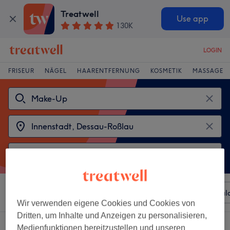
Treatwell
Use app
130K
LOGIN
FRISEUR
NÄGEL
HAARENTFERNUNG
KOSMETIK
MASSAGE
Sortieren nach
Beliebiger Preis
Besonderheiten
Sal
Wir verwenden eigene Cookies und Cookies von
Dritten, um Inhalte und Anzeigen zu personalisieren,
2 Salons die anbieten:
make-up in Innenstadt, Dessau-Roßlau
Medienfunktionen bereitzustellen und unseren