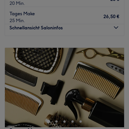
20 Min.
Tages Make
26,50 €
25 Min.
Schnellansicht Saloninfos
Montag
Geschlossen
Dienstag
09:00
–
18:00
Mittwoch
09:00
–
18:00
Donnerstag
09:00
–
18:00
Freitag
09:00
–
16:00
Samstag
09:00
–
13:00
Sonntag
Geschlossen
Bei Intercoiffure, La Biosthetique ,Hair & Beauty Salon
erwartet Sie das absolute Salonerlebnis. Der Salon von
Intercoiffure, La Biosthetique Heinicke verbindet Haut
und Haare auf einzigartige Art und Weise mit Ihrem Typ
und Ihren individuellen Ansprüchen an Mode und