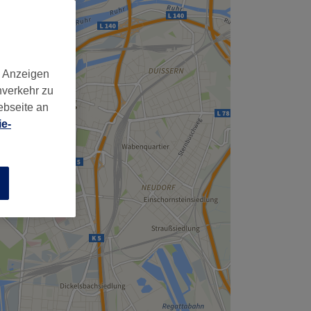
d Anzeigen
nverkehr zu
ebseite an
e-
n