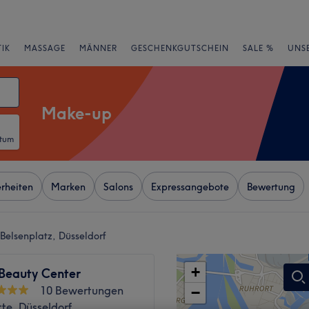
IK
MASSAGE
MÄNNER
GESCHENKGUTSCHEIN
SALE %
UNS
Make-up
atum
rheiten
Marken
Salons
Expressangebote
Bewertung
Belsenplatz, Düsseldorf
+
 Beauty Center
10 Bewertungen
−
te, Düsseldorf