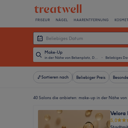
FRISEUR
NÄGEL
HAARENTFERNUNG
KOSMET
Make-Up
in der Nähe von Belsenplatz, Düsseldorf
・
Beliebiges D
Sortieren nach
Beliebiger Preis
Besonde
40 Salons die anbieten:
make-up in der Nähe von 
Velora
5,0
Stadtmit