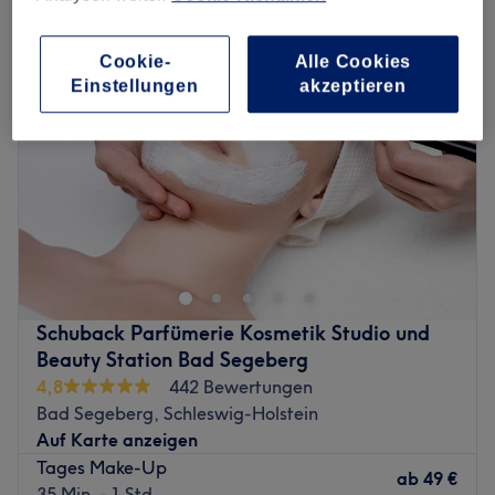
Cookie-
Alle Cookies
Einstellungen
akzeptieren
Schuback Parfümerie Kosmetik Studio und
Beauty Station Bad Segeberg
4,8
442 Bewertungen
Bad Segeberg, Schleswig-Holstein
Auf Karte anzeigen
Tages Make-Up
ab
49 €
35 Min. - 1 Std.