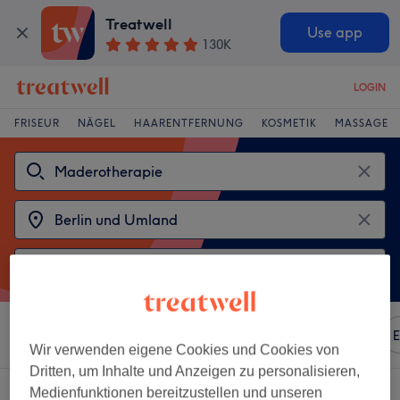
Treatwell
Use app
130K
LOGIN
FRISEUR
NÄGEL
HAARENTFERNUNG
KOSMETIK
MASSAGE
Sortieren nach
Beliebiger Preis
Marken
Salons
E
Wir verwenden eigene Cookies und Cookies von
Dritten, um Inhalte und Anzeigen zu personalisieren,
2 Salons die anbieten:
maderotherapie in Berlin und Umland
Medienfunktionen bereitzustellen und unseren