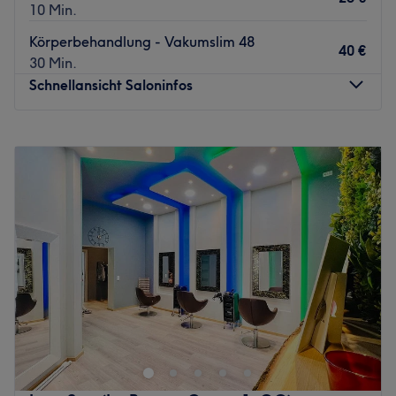
10 Min.
Körperbehandlung - Vakumslim 48
40 €
30 Min.
Schnellansicht Saloninfos
Montag
10:00
–
18:30
Dienstag
10:00
–
18:30
Mittwoch
10:00
–
18:30
Donnerstag
10:00
–
18:30
Freitag
10:00
–
18:30
Samstag
10:00
–
16:00
Sonntag
Geschlossen
Das Beba Beauty in der Konstanzer Straße 63 ist ein
kleiner und feiner Beautysalon in unmittelbarer Nähe zum
Olivaer Platz. Hier setzt sich die sympathische Inhaberin
Cvetana jeden Tag auf neue das Ziel, nur glückliche
Kundinnen aus ihren Behandlungen zu entlassen. Buche