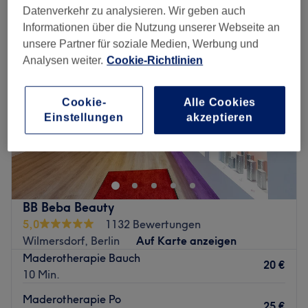
Datenverkehr zu analysieren. Wir geben auch
Informationen über die Nutzung unserer Webseite an
unsere Partner für soziale Medien, Werbung und
Analysen weiter.
Cookie-Richtlinien
Cookie-
Alle Cookies
Einstellungen
akzeptieren
BB Beba Beauty
5,0
1132 Bewertungen
Wilmersdorf, Berlin
Auf Karte anzeigen
Maderotherapie Bauch
20 €
10 Min.
Maderotherapie Po
25 €