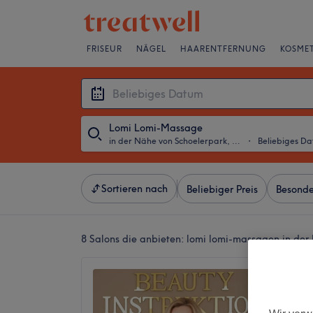
FRISEUR
NÄGEL
HAARENTFERNUNG
KOSMET
Lomi Lomi-Massage
in der Nähe von Schoelerpark, Berlin
・
Beliebiges D
Sortieren nach
Beliebiger Preis
Besonde
8 Salons die anbieten:
lomi lomi-massagen in der 
Beauty 
Kosmet
Laserin