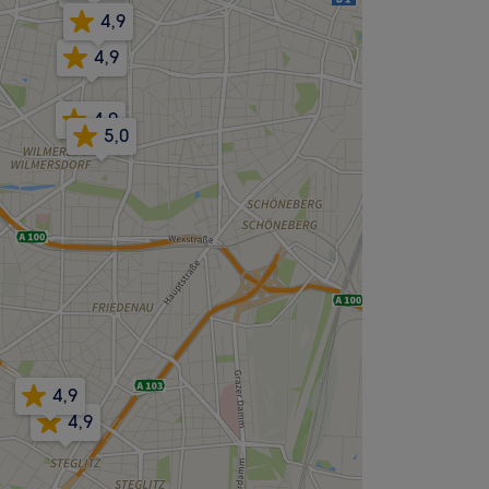
4,9
4,9
4,9
5,0
4,9
4,9