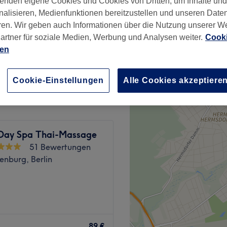
enden eigene Cookies und Cookies von Dritten, um Inhalte un
184 Bewertungen
nalisieren, Medienfunktionen bereitzustellen und unseren Date
 Berlin
ren. Wir geben auch Informationen über die Nutzung unserer W
artner für soziale Medien, Werbung und Analysen weiter.
Cooki
ien
110 €
Cookie-Einstellungen
Alle Cookies akzeptiere
Day Spa Thai-Massage
51 Bewertungen
enburg, Berlin
Berlin-Steglitz
89 €