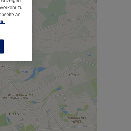
d Anzeigen
nverkehr zu
ebseite an
e-
n