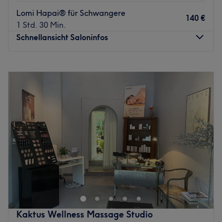
Zurück zur Salonansicht
Lomi Hapai® für Schwangere
140 €
1 Std. 30 Min.
Schnellansicht Saloninfos
Montag
10:00
–
20:00
Dienstag
10:00
–
20:00
Mittwoch
10:00
–
20:00
Donnerstag
13:00
–
20:00
Freitag
10:00
–
20:00
Samstag
10:00
–
18:00
Sonntag
Geschlossen
Die Praxis von Angelika Gordon in München bietet ein
ganzheitliches Gesundheits- und Wellnessangebot, das
klassische und ganzheitliche Massagetechniken (z. B.
Raindrop, Lomi Lomi, Kräuterstempel), Klangtherapie,
Entspannung, Akkupressur nach TCM kombiniert.
Kaktus Wellness Massage Studio