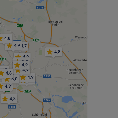
4,8
4,9
4,7
4,8
4,9
5,0
4,9
4,9
8
4,7
4,9
4,8
4,9
4,9
4,9
5,0
5,0
4,9
4,8