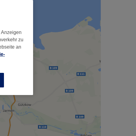
d Anzeigen
nverkehr zu
ebseite an
e-
n