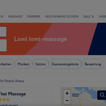
IK
MASSAGE
MÄNNER
GESCHENKGUTSCHEIN
SALE %
UNS
Lomi lomi-massage
rheiten
Marken
Salons
Expressangebote
Bewertung
lin Postal Areas
+
Thai Massage
−
wertungen