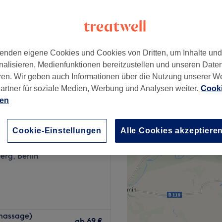
rg, Berlin
enden eigene Cookies und Cookies von Dritten, um Inhalte un
ab
75 €
nalisieren, Medienfunktionen bereitzustellen und unseren Date
ren. Wir geben auch Informationen über die Nutzung unserer W
artner für soziale Medien, Werbung und Analysen weiter.
Cooki
ien
soul Wellness
Cookie-Einstellungen
Alle Cookies akzeptiere
123 Bewertungen
rg, Berlin
platz, erwartet dich bei
massage)
eit vom hektischen Alltag.
ab
69 €