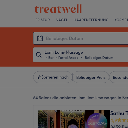
FRISEUR
NÄGEL
HAARENTFERNUNG
KOSMET
Lomi Lomi-Massage
in Berlin Postal Areas
・
Beliebiges Datum
Sortieren nach
Beliebiger Preis
Besonde
64 Salons die anbieten:
lomi lomi-massagen in Ber
Sathu 
4,9
3459 Be