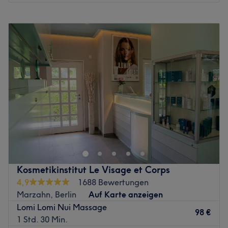
Montag
10:00
–
19:00
Dienstag
10:00
–
18:00
Mittwoch
10:00
–
21:00
Donnerstag
10:00
–
19:00
Freitag
10:00
–
21:00
Samstag
10:00
–
16:00
Sonntag
Geschlossen
Im Wellnessclub Berlin in Marzahn findest du die
Erholung, nach der du suchst. Neben wohltuenden
Massagen werden dir hier dauerhafte Laser-
Haarentfernung und und hochwirksame
Gesichtsbehandlungen angeboten. Durch die gute Lage
Kosmetikinstitut Le Visage et Corps
ist der Salon wunderbar einfach mit öffentlichen
4,9
1688 Bewertungen
Verkehrsmitteln zu erreichen. Buche jetzt deinen
Marzahn, Berlin
Auf Karte anzeigen
Wunschtermin und deine Wunschbehandlung ganz
Lomi Lomi Nui Massage
einfach und schnell online mit Treatwell und tu dir etwas
98 €
1 Std. 30 Min.
Gutes!