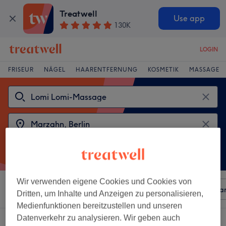
Treatwell
Use app
130K
LOGIN
FRISEUR
NÄGEL
HAARENTFERNUNG
KOSMETIK
MASSAGE
Wir verwenden eigene Cookies und Cookies von
Sortieren nach
Beliebiger Preis
Besonderheiten
Mar
Dritten, um Inhalte und Anzeigen zu personalisieren,
Medienfunktionen bereitzustellen und unseren
Datenverkehr zu analysieren. Wir geben auch
2 Salons die anbieten:
lomi lomi-massagen in Marzahn, Berlin