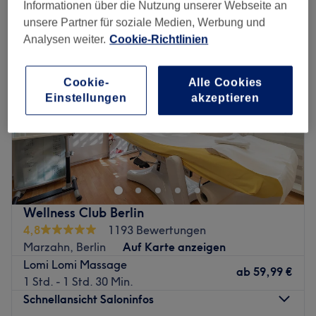
Informationen über die Nutzung unserer Webseite an
unsere Partner für soziale Medien, Werbung und
Analysen weiter.
Cookie-Richtlinien
Cookie-
Alle Cookies
Einstellungen
akzeptieren
Wellness Club Berlin
4,8
1193 Bewertungen
Marzahn, Berlin
Auf Karte anzeigen
Lomi Lomi Massage
ab
59,99 €
1 Std. - 1 Std. 30 Min.
Schnellansicht Saloninfos