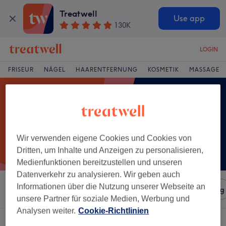
Treatwell
Use app
130K
LOGIN
FRISEUR
NÄGEL
HAARENTFERNUNG
KOSMETIK
MASSAGE
Wir verwenden eigene Cookies und Cookies von
Dritten, um Inhalte und Anzeigen zu personalisieren,
Medienfunktionen bereitzustellen und unseren
Datenverkehr zu analysieren. Wir geben auch
Informationen über die Nutzung unserer Webseite an
Sortieren nach
Salons
Expressangebote
Bewertung
unsere Partner für soziale Medien, Werbung und
Analysen weiter.
Cookie-Richtlinien