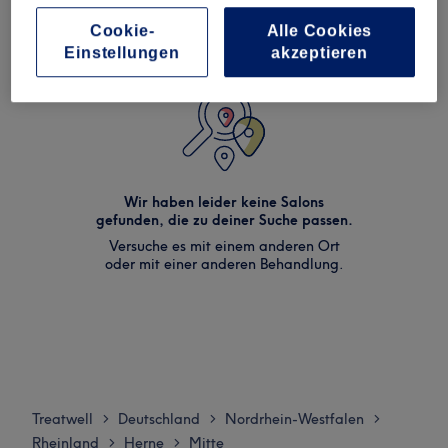
Cookie-
Alle Cookies
Einstellungen
akzeptieren
Wir haben leider keine Salons
gefunden, die zu deiner Suche passen.
Versuche es mit einem anderen Ort
oder mit einer anderen Behandlung.
Treatwell
Deutschland
Nordrhein-Westfalen
>
>
>
Rheinland
Herne
Mitte
>
>