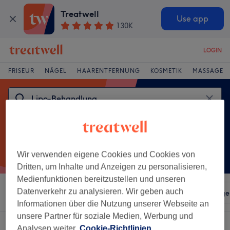
Treatwell
Use app
130K
LOGIN
FRISEUR
NÄGEL
HAARENTFERNUNG
KOSMETIK
MASSAGE
Wir verwenden eigene Cookies und Cookies von
Dritten, um Inhalte und Anzeigen zu personalisieren,
Medienfunktionen bereitzustellen und unseren
Datenverkehr zu analysieren. Wir geben auch
Sortieren nach
Beliebiger Preis
Salons
Expressange
Informationen über die Nutzung unserer Webseite an
unsere Partner für soziale Medien, Werbung und
Ein Salon, der anbietet:
lipo-behandlung in Opladen, Leverkusen
Analysen weiter.
Cookie-Richtlinien