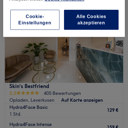
Cookie-
Alle Cookies
Einstellungen
akzeptieren
Skin‘s Bestfriend
5,0
405 Bewertungen
Opladen, Leverkusen
Auf Karte anzeigen
Hydra4Face Basic
129 €
1 Std.
Hydra4Face Intense
159 €