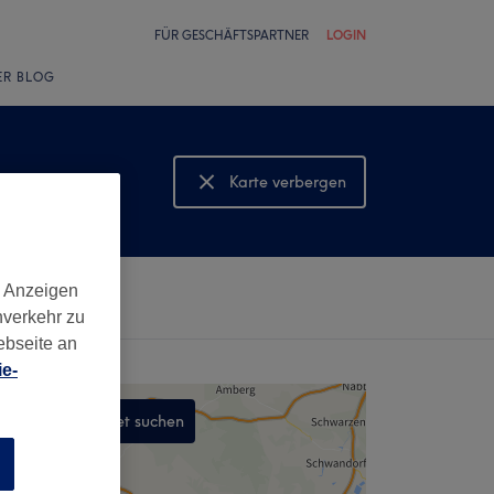
FÜR GESCHÄFTSPARTNER
LOGIN
ER BLOG
Karte verbergen
Karte anzeigen
d Anzeigen
nverkehr zu
ebseite an
e-
In diesem Gebiet suchen
,
n