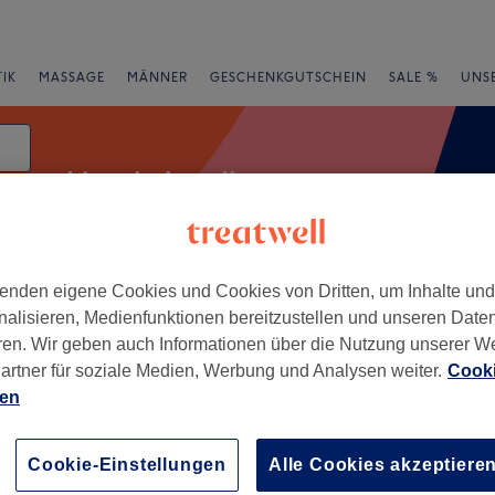
IK
MASSAGE
MÄNNER
GESCHENKGUTSCHEIN
SALE %
UNS
Lipo-behandlung
atum
enden eigene Cookies und Cookies von Dritten, um Inhalte un
e
Bewertung
nalisieren, Medienfunktionen bereitzustellen und unseren Date
ren. Wir geben auch Informationen über die Nutzung unserer W
artner für soziale Medien, Werbung und Analysen weiter.
Cooki
ien
+
−
Cookie-Einstellungen
Alle Cookies akzeptiere