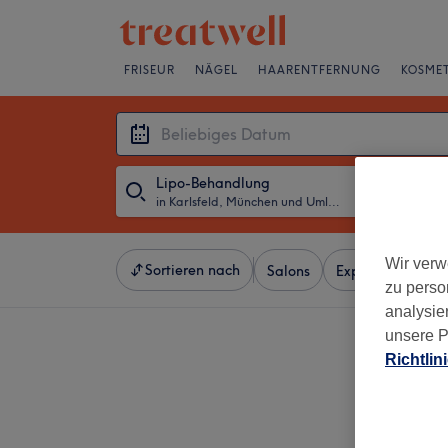
FRISEUR
NÄGEL
HAARENTFERNUNG
KOSMET
Lipo-Behandlung
in Karlsfeld, München und Umland
・
Beliebiges D
Wir verw
Sortieren nach
Salons
Expressangebot
zu perso
analysie
unsere P
Richtlin