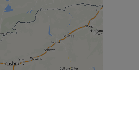
Leaflet
| ©
OpenStreetMap
contributors
Unternehmen