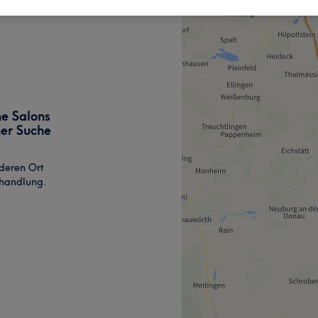
ne Salons
ner Suche
deren Ort
ehandlung.