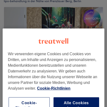
lipo-behandlung in der Nähe von Prenzlauer Berg, Berlin
Wir verwenden eigene Cookies und Cookies von
Dritten, um Inhalte und Anzeigen zu personalisieren,
Medienfunktionen bereitzustellen und unseren
Datenverkehr zu analysieren. Wir geben auch
Kong Kha Massage
Informationen über die Nutzung unserer Webseite an
4,8
1048 Bewertungen
unsere Partner für soziale Medien, Werbung und
Friedrichshain, Berlin
Auf Karte anzeigen
Analysen weiter.
Cookie-Richtlinien
Zulage Einzelbuchung im Paarmassageraum
35 €
1 Std.
Cookie-
Alle Cookies
Schnellansicht Saloninfos