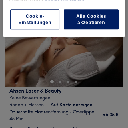
laser-haarentfernung in der Nähe von Rodermark, Hessen
Cookie-
Alle Cookies
Einstellungen
akzeptieren
Ahsen Laser & Beauty
Keine Bewertungen
Rodgau, Hessen
Auf Karte anzeigen
Dauerhafte Haarentfernung - Oberlippe
ab
35 €
45 Min.