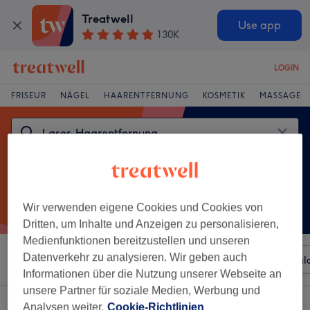
Treatwell
Use app
130K
LOGIN
FRISEUR
NÄGEL
HAARENTFERNUNG
KOSMETIK
MASSAGE
Wir verwenden eigene Cookies und Cookies von
Dritten, um Inhalte und Anzeigen zu personalisieren,
Medienfunktionen bereitzustellen und unseren
Datenverkehr zu analysieren. Wir geben auch
Sortieren nach
Beliebiger Preis
Besonderheiten
Sal
Informationen über die Nutzung unserer Webseite an
unsere Partner für soziale Medien, Werbung und
Ein Salon, der anbietet:
Analysen weiter.
Cookie-Richtlinien