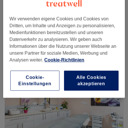
Dauerhafte Haarentfernung Damen-
250 €
Ganzkörper
350 €
Wir verwenden eigene Cookies und Cookies von
1 Std. 20 Min.
Dritten, um Inhalte und Anzeigen zu personalisieren,
140 €
Velvet Package- Achseln, Intim, Unterschenkel
Medienfunktionen bereitzustellen und unseren
1 Std. 20 Min.
175 €
Datenverkehr zu analysieren. Wir geben auch
Schnellansicht Saloninfos
Informationen über die Nutzung unserer Webseite an
unsere Partner für soziale Medien, Werbung und
Analysen weiter.
Cookie-Richtlinien
Montag
10:00
–
18:00
Dienstag
11:30
–
18:00
Mittwoch
10:00
–
18:00
Cookie-
Alle Cookies
Donnerstag
11:00
–
18:00
Einstellungen
akzeptieren
Freitag
11:30
–
18:00
Samstag
11:00
–
17:00
Sonntag
Geschlossen
Hi, ich bin Ayah von Aurora Beauty!
✨
Willkommen in meinem Kosmetikstudio im Herzen von