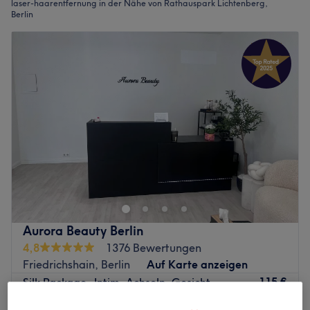
laser-haarentfernung in der Nähe von Rathauspark Lichtenberg,
Berlin
Aurora Beauty Berlin
4,8
1376 Bewertungen
Friedrichshain, Berlin
Auf Karte anzeigen
115 €
Silk Package- Intim, Achseln, Gesicht
1 Std.
175 €