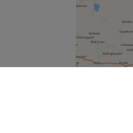
hwachhausen
>
ecke
Geschäftspartner