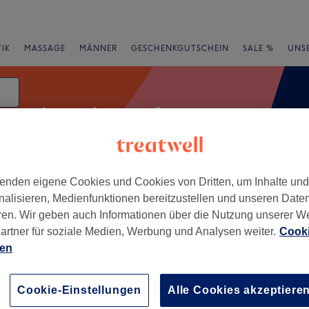
IK
MASSAGE
MÄNNER
GESCHENKGUTSCHEIN
SALE %
UNS
Laser-haarentfernung
enden eigene Cookies und Cookies von Dritten, um Inhalte un
e
Bewertung
nalisieren, Medienfunktionen bereitzustellen und unseren Date
ren. Wir geben auch Informationen über die Nutzung unserer W
artner für soziale Medien, Werbung und Analysen weiter.
Cooki
ien
+
−
Cookie-Einstellungen
Alle Cookies akzeptiere