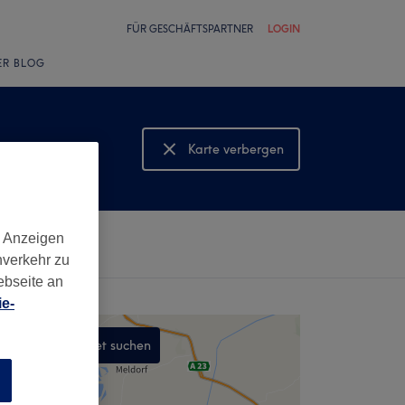
FÜR GESCHÄFTSPARTNER
LOGIN
ER BLOG
Karte verbergen
Karte anzeigen
d Anzeigen
nverkehr zu
ebseite an
e-
In diesem Gebiet suchen
,
n