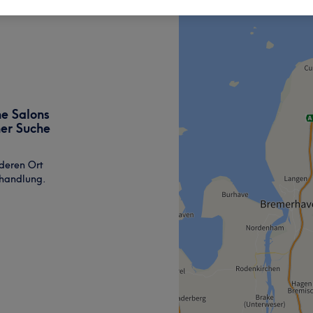
ne Salons
ner Suche
deren Ort
ehandlung.