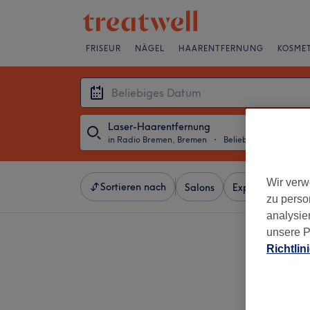
FRISEUR
NÄGEL
HAARENTFERNUNG
KOSMET
Laser-Haarentfernung
in Radio Bremen, Bremen
・
Beliebiges Datum
Wir verw
Sortieren nach
Salons
Expressangebot
zu perso
analysie
unsere P
Richtlin