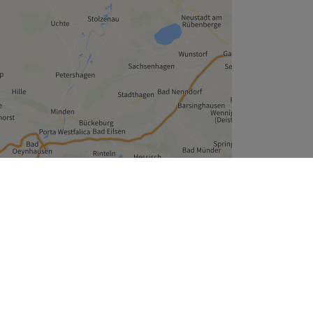
Leaflet
| ©
OpenStreetMap
contributors
Unternehmen