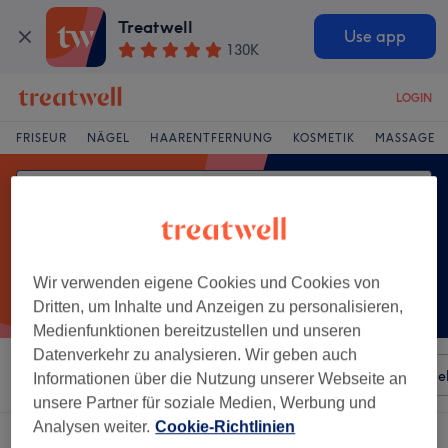
Treatwell
Use app
130K
LOGIN
FRISEUR
NÄGEL
HAARENTFERNUNG
KOSMETIK
MASSAGE
Wir verwenden eigene Cookies und Cookies von
Dritten, um Inhalte und Anzeigen zu personalisieren,
Medienfunktionen bereitzustellen und unseren
Datenverkehr zu analysieren. Wir geben auch
Sortieren nach
Besonderheiten
Salons
Expressange
Informationen über die Nutzung unserer Webseite an
unsere Partner für soziale Medien, Werbung und
Analysen weiter.
Cookie-Richtlinien
Ein Salon, der anbietet:
laser-haarentfernung in Plagwitz, Leipzig