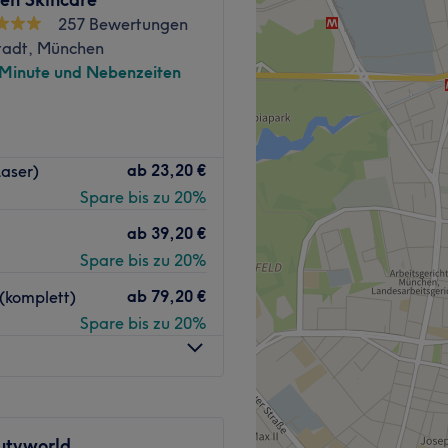
257 Bewertungen
stadt, München
 Minute und Nebenzeiten
n.
 von der Eigenmarke
ser und kalte Getränke.
cs trumpft mit einem
ab
23,20 €
aser)
 dem du dich zurücklehnen
Zurück zur Salonansicht
Spare bis zu 20%
e wohltuende Massage oder
im Kornblumenweg 5, bist du
ab
39,20 €
ch dir deinen persönlichen
Spare bis zu 20%
t Treatwell.
ab
79,20 €
(komplett)
lichkeiten einen Moment der
Spare bis zu 20%
ihrer warmherzigen Art
ann die locker-freundliche
lle Qualität zu fairen
Zurück zur Salonansicht
utyworld