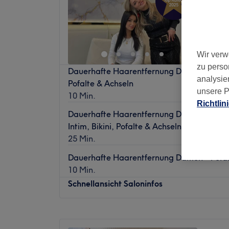
Obergie
Wir verw
zu perso
Dauerhafte Haarentfernung Damen - Angebo
analysie
Pofalte & Achseln
unsere P
10 Min.
Richtlin
Dauerhafte Haarentfernung Damen - Ange
Intim, Bikini, Pofalte & Achseln
25 Min.
Dauerhafte Haarentfernung Damen - Pofalte
10 Min.
Schnellansicht Saloninfos
Montag
11:00
–
20:00
Dienstag
11:00
–
20:00