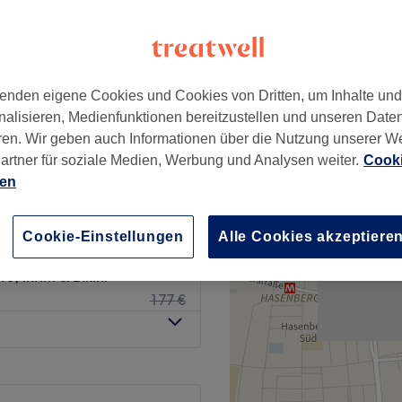
sing, München
enden eigene Cookies und Cookies von Dritten, um Inhalte un
nalisieren, Medienfunktionen bereitzustellen und unseren Date
t: Intim, Bikini,
109 €
ren. Wir geben auch Informationen über die Nutzung unserer W
190 €
artner für soziale Medien, Werbung und Analysen weiter.
Cooki
ien
bot: Unterschenkel,
179 €
305 €
Cookie-Einstellungen
Alle Cookies akzeptiere
89 €
, Intim & Bikini
177 €