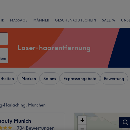
IK
MASSAGE
MÄNNER
GESCHENKGUTSCHEIN
SALE %
UNS
Laser-haarentfernung
atum
rheiten
Marken
Salons
Expressangebote
Bewertung
ing-Harlaching, München
+
eauty Munich
704 Bewertungen
−