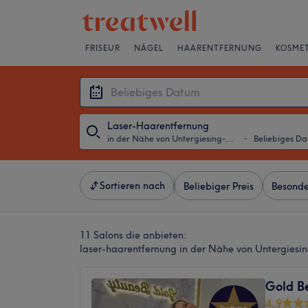
FRISEUR
NÄGEL
HAARENTFERNUNG
KOSMET
Laser-Haarentfernung
in der Nähe von Untergiesing-Harlaching, München
・
Beliebiges D
Sortieren nach
Beliebiger Preis
Besonde
11 Salons die anbieten:
laser-haarentfernung in der Nähe von Untergies
Gold B
4,9