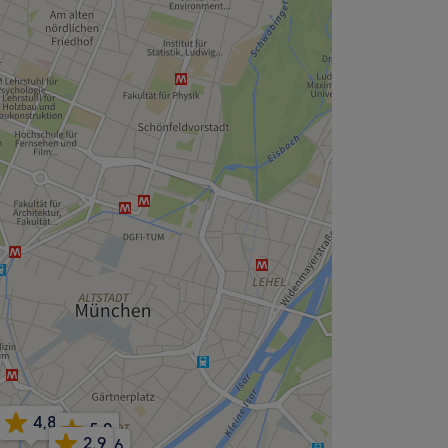
4,8
5,0
2,9
4,6