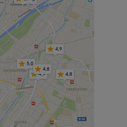
4,9
5,0
4,8
4,7
4,8