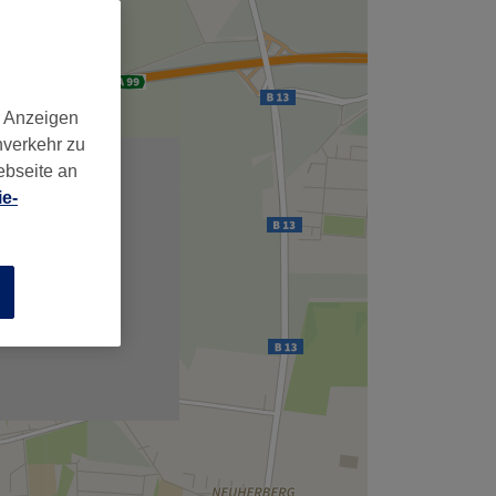
,
d Anzeigen
nverkehr zu
ebseite an
e-
n