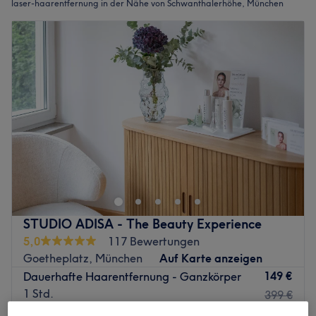
laser-haarentfernung in der Nähe von Schwanthalerhöhe, München
STUDIO ADISA - The Beauty Experience
5,0
117 Bewertungen
Goetheplatz, München
Auf Karte anzeigen
149 €
Dauerhafte Haarentfernung - Ganzkörper
1 Std.
399 €