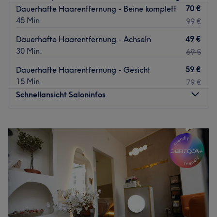
Härchen mit Waxing entfernen! Für den aufregenden
70 €
Dauerhafte Haarentfernung - Beine komplett
Augen-Aufschlag zupft und färbt Ihnen das kompetente
45 Min.
99 €
Team Augenbrauen und Wimpern zurecht. Mit einem
freundlichen und kompromisslosen Service werden Ihre
49 €
Dauerhafte Haarentfernung - Achseln
Beauty-Wünsche bei Time-Out-Kosmetik erfüllt.
30 Min.
69 €
Ihren ganz persönlichen Verwöhn-Termin buchen Sie am
59 €
Dauerhafte Haarentfernung - Gesicht
besten gleich online!
15 Min.
79 €
Zurück zur Salonansicht
Schnellansicht Saloninfos
Montag
14:00
–
18:00
Dienstag
10:00
–
19:00
Mittwoch
10:00
–
19:00
Donnerstag
10:00
–
19:00
Freitag
10:00
–
19:00
Samstag
11:00
–
15:00
Sonntag
Geschlossen
Yasmin´s Beauty ist ein renommiertes Kosmetikstudio in