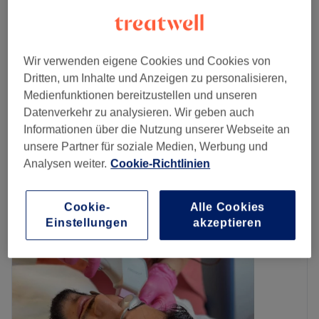
85 €
Dauerhafte Haarentfernung - Intim + Achsel
20 Min.
126 €
24,50 €
Dauerhafte Haarentfernung - Oberlippe
Wir verwenden eigene Cookies und Cookies von
10 Min.
35 €
Dritten, um Inhalte und Anzeigen zu personalisieren,
Schnellansicht Saloninfos
Medienfunktionen bereitzustellen und unseren
Datenverkehr zu analysieren. Wir geben auch
Montag
10:00
–
18:00
Informationen über die Nutzung unserer Webseite an
Dienstag
10:00
–
20:00
unsere Partner für soziale Medien, Werbung und
Mittwoch
10:00
–
18:00
Analysen weiter.
Cookie-Richtlinien
Donnerstag
10:00
–
20:00
Freitag
10:00
–
20:00
Cookie-
Alle Cookies
Samstag
10:00
–
16:00
Einstellungen
akzeptieren
Sonntag
Geschlossen
STUDIO ADISA - The Beauty Experience ist dein
Kosmetikstudio in München-Sendling . Die Einrichtung
bietet eine Vielzahl von Dienstleistungen an, die alle auf
die individuellen Bedürfnisse und Wünsche jedes Kunden