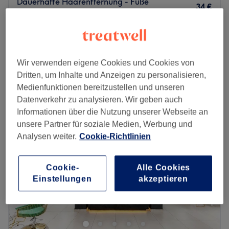
Dauerhafte Haarentfernung - Füße
34 €
15 Min.
Dauerhafte Haarentfernung - Bauchlinie
35 €
20 Min.
Schnellansicht Saloninfos
Wir verwenden eigene Cookies und Cookies von
Dritten, um Inhalte und Anzeigen zu personalisieren,
Montag
09:00
–
17:30
Medienfunktionen bereitzustellen und unseren
Dienstag
08:00
–
20:00
Datenverkehr zu analysieren. Wir geben auch
Mittwoch
08:00
–
17:30
Informationen über die Nutzung unserer Webseite an
Donnerstag
08:00
–
20:00
unsere Partner für soziale Medien, Werbung und
Freitag
09:00
–
19:00
Analysen weiter.
Cookie-Richtlinien
Samstag
10:00
–
17:00
Sonntag
Geschlossen
Cookie-
Alle Cookies
Einstellungen
akzeptieren
Mein Studio NATA·LUX Beauty & Training liegt im
charmanten Münchner Stadtteil Haidhausen, nur wenige
Gehminuten vom Ostbahnhof entfernt. Dank der
hervorragenden Verkehrsanbindung mit U-Bahn, S-Bahn,