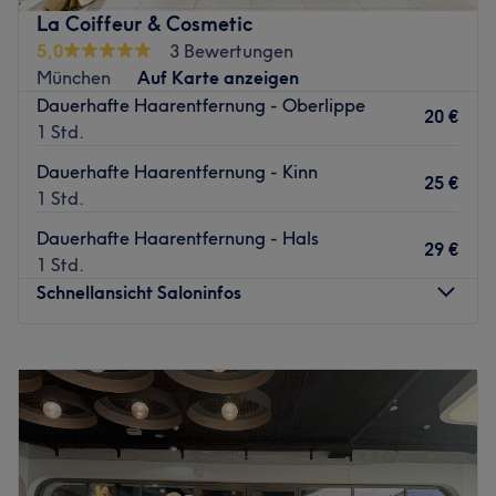
Bus und Tram ist das Studio aus allen Teilen Münchens
La Coiffeur & Cosmetic
bequem erreichbar.
5,0
3 Bewertungen
Zurück zur Salonansicht
München
Auf Karte anzeigen
Dauerhafte Haarentfernung - Oberlippe
20 €
1 Std.
Dauerhafte Haarentfernung - Kinn
25 €
1 Std.
Dauerhafte Haarentfernung - Hals
29 €
1 Std.
Schnellansicht Saloninfos
Montag
10:00
–
14:00
Dienstag
09:00
–
18:30
Mittwoch
09:00
–
18:30
Donnerstag
09:00
–
18:30
Freitag
09:00
–
18:30
Samstag
09:00
–
16:00