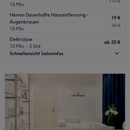
119 €
15 Min.
Herren Dauerhafte Haarentfernung -
19 €
Augenbrauen
39 €
15 Min.
Elektrolyse
ab
20 €
15 Min. - 2 Std.
Schnellansicht Saloninfos
Montag
10:00
–
19:00
Dienstag
10:00
–
19:00
Mittwoch
10:00
–
19:00
Donnerstag
10:00
–
19:00
Freitag
10:00
–
19:00
Samstag
10:00
–
20:00
Sonntag
Geschlossen
Muss man zum Schönsein wirklich leiden? Nicht bei