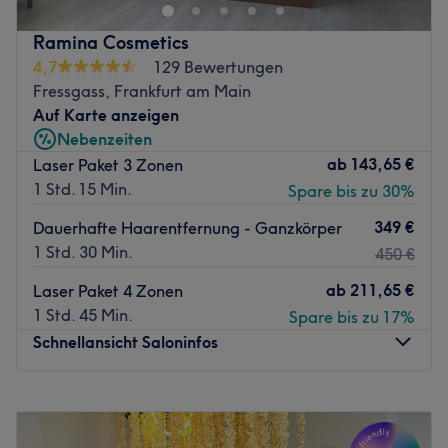
Professionalität und erstklassigen Service. In unserem
modernen Beauty-Studio verbinden wir innovative
Ramina Cosmetics
Technologien mit individueller Betreuung, um Ihre
4,7
129 Bewertungen
natürliche Schönheit auf höchstem Niveau zu
Fressgass, Frankfurt am Main
unterstreichen.
Auf Karte anzeigen
Nebenzeiten
Wir arbeiten ausschließlich mit professionellen Geräten
ab
143,65 €
Laser Paket 3 Zonen
der neuesten Generation sowie hochwertigen,
1 Std. 15 Min.
Spare bis zu 30%
zertifizierten Produkten. Jede Behandlung wird nach
höchsten Qualitäts-, Hygiene- und Sicherheitsstandards
349 €
Dauerhafte Haarentfernung - Ganzkörper
durchgeführt und individuell auf Ihre Bedürfnisse
1 Std. 30 Min.
450 €
abgestimmt.
ab
211,65 €
Laser Paket 4 Zonen
1 Std. 45 Min.
Spare bis zu 17%
Unser Leistungsspektrum umfasst:
Schnellansicht Saloninfos
- Kosmetikbehandlungen
- Laser-Haarentfernung mit modernster
Montag
10:00
–
14:00
Gerätetechnologie
Dienstag
10:00
–
18:00
- Professionelle Massagen
Mittwoch
10:00
–
18:00