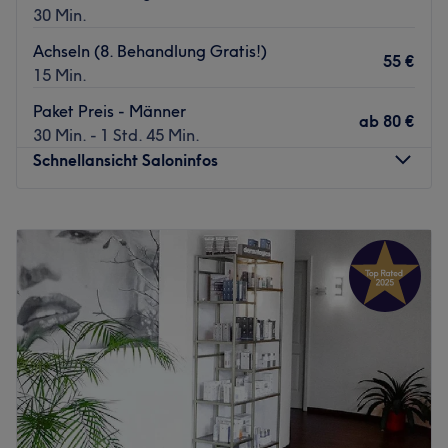
30 Min.
Achseln (8. Behandlung Gratis!)
55 €
15 Min.
Paket Preis - Männer
ab
80 €
30 Min. - 1 Std. 45 Min.
Schnellansicht Saloninfos
Montag
09:30
–
17:00
Dienstag
09:30
–
17:00
Mittwoch
09:30
–
17:00
Donnerstag
09:30
–
17:00
Freitag
09:30
–
17:00
Samstag
Geschlossen
Sonntag
Geschlossen
BeautyEffect in Lübeck ist die Adresse für alle, die sich
eine gepflegte Auszeit und professionelle Beauty-