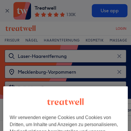
Treatwell
Use app
130K
LOGIN
FRISEUR
NÄGEL
HAARENTFERNUNG
KOSMETIK
MASSAGE
Sortieren nach
Beliebiger Preis
Besonderheiten
Mar
Wir verwenden eigene Cookies und Cookies von
Dritten, um Inhalte und Anzeigen zu personalisieren,
2 Salons die anbieten: