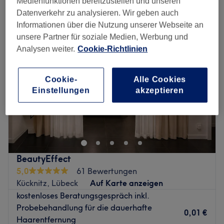
Medienfunktionen bereitzustellen und unseren
laser-haarentfernung in der Nähe von Mecklenburg-Vorpommern
Datenverkehr zu analysieren. Wir geben auch
Informationen über die Nutzung unserer Webseite an
unsere Partner für soziale Medien, Werbung und
Analysen weiter.
Cookie-Richtlinien
Cookie-
Alle Cookies
Einstellungen
akzeptieren
BeautyEffect
5,0
61 Bewertungen
Kücknitz, Lübeck
Auf Karte anzeigen
kostenloses Beratungsgespräch inkl.
Probebehandlung für die dauerhafte
0,01 €
Haarentfernung