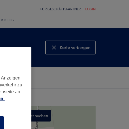
FÜR GESCHÄFTSPARTNER
LOGIN
ER BLOG
Karte verbergen
Karte anzeigen
d Anzeigen
nverkehr zu
ebseite an
e-
In diesem Gebiet suchen
n
,