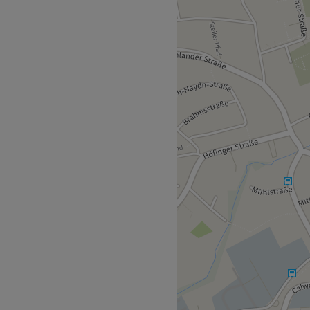
dem Alltagsstress
nern lassen. Hier erwarten
usführliche Beratungen und
ergiss den stressigen
nden Beauty-Programm
 sich nur eine Gehminute
ich viel Zeit, um die
nd die Behandlungen gezielt
 Deutsch, Englisch, sowie