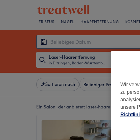
FRISEUR
NÄGEL
HAARENTFERNUNG
KOSMET
Laser-Haarentfernung
in Ditzingen, Baden-Württemberg
・
Beliebiges D
Sortieren nach
Wir verw
Beliebiger Preis
Besonde
zu perso
analysie
Ein Salon, der anbietet:
laser-haarentfernung in 
unsere P
Richtlin
Zerone
Keine B
Ditzing