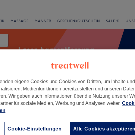
IK
MASSAGE
MÄNNER
GESCHENKGUTSCHEIN
SALE %
UNS
Laser-haarentfernung
atum
enden eigene Cookies und Cookies von Dritten, um Inhalte un
rheiten
Salons
Expressangebote
Bewertung
nalisieren, Medienfunktionen bereitzustellen und unseren Date
ren. Wir geben auch Informationen über die Nutzung unserer W
Ditzingen, Baden-Württemberg
artner für soziale Medien, Werbung und Analysen weiter.
Cooki
ien
+
 Beauty
ewertungen
−
Cookie-Einstellungen
Alle Cookies akzeptiere
en, Baden-Württemberg