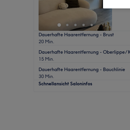
Dauerhafte Haarentfernung - Brust
20 Min.
Dauerhafte Haarentfernung - Oberlippe/
15 Min.
Dauerhafte Haarentfernung - Bauchlinie
30 Min.
Schnellansicht Saloninfos
Montag
10:00
–
19:30
Dienstag
17:00
–
20:30
Mittwoch
10:00
–
19:30
Donnerstag
17:00
–
20:30
Freitag
10:00
–
19:30