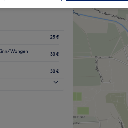
25 €
 Kinn/ Wangen
30 €
30 €