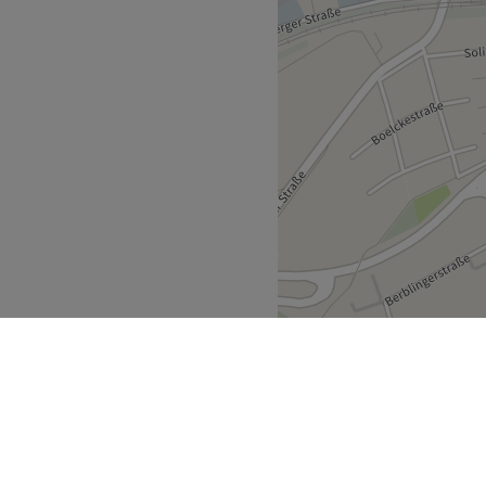
e Produkte
 Haustiere erlaubt, nur
Zurück zur Salonansicht