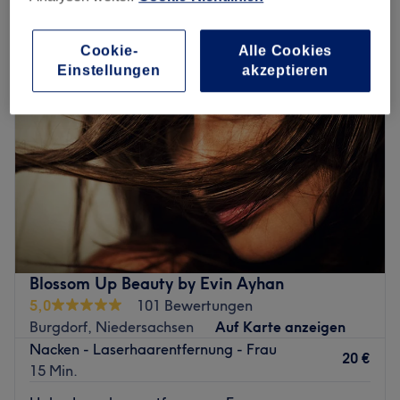
laser-haarentfernung in Burgdorf, Niedersachsen
Cookie-
Alle Cookies
Einstellungen
akzeptieren
Blossom Up Beauty by Evin Ayhan
5,0
101 Bewertungen
Burgdorf, Niedersachsen
Auf Karte anzeigen
Nacken - Laserhaarentfernung - Frau
20 €
15 Min.