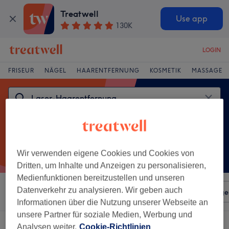
Treatwell
Use app
130K
LOGIN
FRISEUR
NÄGEL
HAARENTFERNUNG
KOSMETIK
MASSAGE
Wir verwenden eigene Cookies und Cookies von
Dritten, um Inhalte und Anzeigen zu personalisieren,
Medienfunktionen bereitzustellen und unseren
Datenverkehr zu analysieren. Wir geben auch
Sortieren nach
Beliebiger Preis
Salons
Expressange
Informationen über die Nutzung unserer Webseite an
unsere Partner für soziale Medien, Werbung und
Ein Salon, der anbietet:
Analysen weiter.
Cookie-Richtlinien