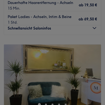
Dauerhafte Haarentfernung - Achseln
ab
19,50 €
15 Min.
Paket Ladies - Achseln, Intim & Beine
ab
69,50 €
1 Std.
Schnellansicht Saloninfos
Montag
09:00
–
20:30
Dienstag
09:00
–
20:30
Mittwoch
09:00
–
20:30
Donnerstag
09:00
–
20:30
Freitag
09:00
–
20:30
Samstag
10:00
–
20:00
Sonntag
Geschlossen
Im Kosmetikstudio Beautique Kosmetik Charlottenburg im
gleichnamigen Berliner Viertel kannst du dich und deine
Haut von Expertinnen mit hochwertigen Behandlungen
verwöhnen und verschönern lassen. Hier bekommst du