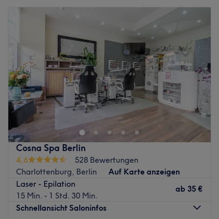
Montag
10:00
–
18:30
diesen keine Chance. Ob mit Radiofrequenz, Lasern oder
Dienstag
10:00
–
18:30
Co. – Sadegül hat den Dreh heraus und sich vor allem auf
Mittwoch
10:00
–
18:30
die dauerhafte Haarentfernung spezialisiert. So können
Donnerstag
10:00
–
18:30
sowohl die Ladies, als auch Gentlemen in diesem Salon
Freitag
10:00
–
18:30
ihre haarfreie Zeit beginnen lassen.
Samstag
10:00
–
17:00
Zurück zur Salonansicht
Sonntag
Geschlossen
Unterstreiche deine natürliche Schönheit typgerecht. Das
Studio MeDi-Beauty in Berlin Tiergarten bietet dir mithilfe
der neuesten Methoden langanhaltende Beauty-
Ergebnisse, die sich sehen lassen können. Hier bekommst
du dauerhafte Haarentfernung mit Dioden- oder
Cosna Spa Berlin
IPL/SHR-Laser, Gesichtsbehandlungen oder eine tolle
4,6
528 Bewertungen
Massage.
Charlottenburg, Berlin
Auf Karte anzeigen
Laser - Epilation
Nächste öffentliche Verkehrsmittel:
ab
35 €
15 Min. - 1 Std. 30 Min.
Die Bushaltestelle Lützowstr./Potsdamer Str. ist nur
Schnellansicht Saloninfos
wenige Gehminuten entfernt.