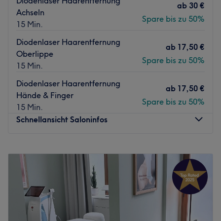
Diodenlaser Haarentfernung
ab
30 €
zugeschnitten.
Achseln
Spare bis zu 50%
15 Min.
Zurück zur Salonansicht
Diodenlaser Haarentfernung
ab
17,50 €
Oberlippe
Spare bis zu 50%
15 Min.
Diodenlaser Haarentfernung
ab
17,50 €
Hände & Finger
Spare bis zu 50%
15 Min.
Schnellansicht Saloninfos
Montag
Geschlossen
Dienstag
08:00
–
18:00
Mittwoch
08:00
–
18:00
Donnerstag
08:00
–
18:00
Freitag
08:00
–
18:00
Samstag
08:00
–
18:00
Sonntag
Geschlossen