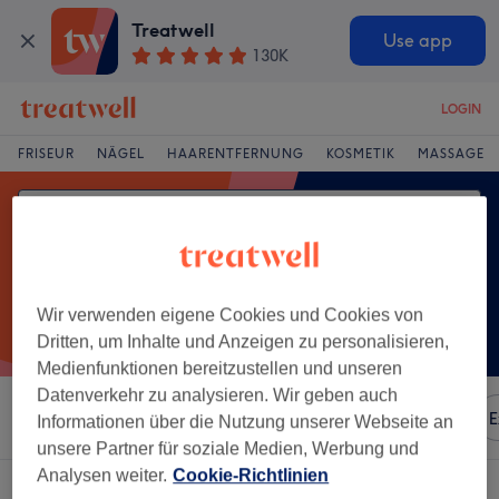
Treatwell
Use app
130K
LOGIN
FRISEUR
NÄGEL
HAARENTFERNUNG
KOSMETIK
MASSAGE
Wir verwenden eigene Cookies und Cookies von
Dritten, um Inhalte und Anzeigen zu personalisieren,
Medienfunktionen bereitzustellen und unseren
Datenverkehr zu analysieren. Wir geben auch
Sortieren nach
Besonderheiten
Marken
Salons
E
Informationen über die Nutzung unserer Webseite an
unsere Partner für soziale Medien, Werbung und
Analysen weiter.
Cookie-Richtlinien
Ein Salon, der anbietet:
kryotherapie in Altstadt, Rheinland-Pfalz