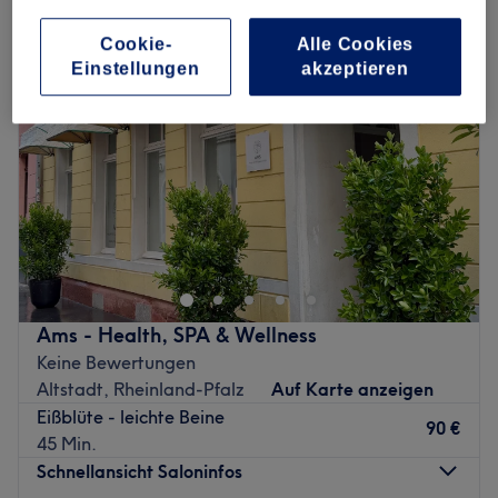
Cookie-
Alle Cookies
Einstellungen
akzeptieren
Ams - Health, SPA & Wellness
Keine Bewertungen
Altstadt, Rheinland-Pfalz
Auf Karte anzeigen
Eißblüte - leichte Beine
90 €
45 Min.
Schnellansicht Saloninfos