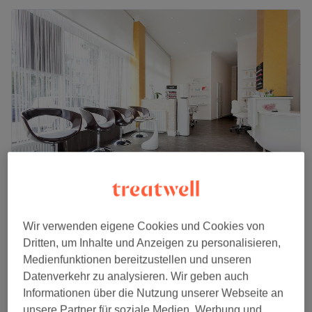
Beauty Life Concept
Wir verwenden eigene Cookies und Cookies von
4,8
1519 Bewertungen
Dritten, um Inhalte und Anzeigen zu personalisieren,
Wandsbek, Hamburg
Auf Karte anzeigen
Medienfunktionen bereitzustellen und unseren
Kryolipolyse
ab
70 €
Datenverkehr zu analysieren. Wir geben auch
1 Std. - 2 Std.
Informationen über die Nutzung unserer Webseite an
Schnellansicht Saloninfos
unsere Partner für soziale Medien, Werbung und