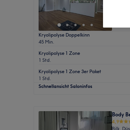
Last
Kryolipolyse Doppelkinn
45 Min.
Kryolipolyse 1 Zone
1 Std.
Kryolipolyse 1 Zone 3er Paket
1 Std.
Schnellansicht Saloninfos
Montag
10:00
–
19:00
Dienstag
10:00
–
19:00
Body Be
Mittwoch
10:00
–
20:00
4,9
Donnerstag
10:00
–
20:00
Bilk, Dü