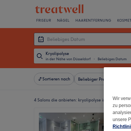
FRISEUR
NÄGEL
HAARENTFERNUNG
KOSMET
Kryolipolyse
in der Nähe von Düsseldorf
・
Beliebiges Datum
Sortieren nach
Beliebiger Preis
Besonde
Wir verw
4 Salons die anbieten:
kryolipolyse in der Nähe vo
zu perso
analysie
Senzera
unsere P
4,8
Richtlin
Königsal