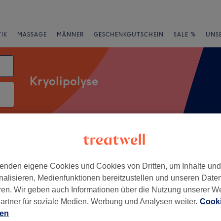
IK
MASSAGE
MÄNNER
GESCHENKGUTSCHEIN
SALE %
UNS
Kryolipolyse
rheiten
Salons
Expressangebote
Bewertung
enden eigene Cookies und Cookies von Dritten, um Inhalte un
n Düsseldorf
nalisieren, Medienfunktionen bereitzustellen und unseren Date
ren. Wir geben auch Informationen über die Nutzung unserer W
+
 Skin Düsseldorf
artner für soziale Medien, Werbung und Analysen weiter.
Cooki
497 Bewertungen
−
ien
lee, Düsseldorf