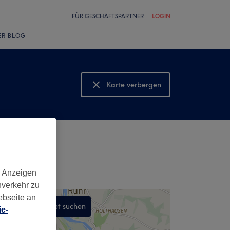
FÜR GESCHÄFTSPARTNER
LOGIN
ER BLOG
Karte verbergen
Karte anzeigen
d Anzeigen
nverkehr zu
ebseite an
In diesem Gebiet suchen
e-
,