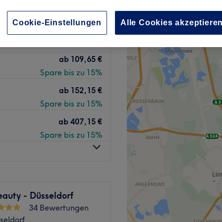
 Minute
Cookie-Einstellungen
Alle Cookies akzeptiere
ab
109,65 €
Spare bis zu 15%
ab
152,15 €
Spare bis zu 15%
ab
407,15 €
Spare bis zu 15%
auty - Düsseldorf
34 Bewertungen
sseldorf