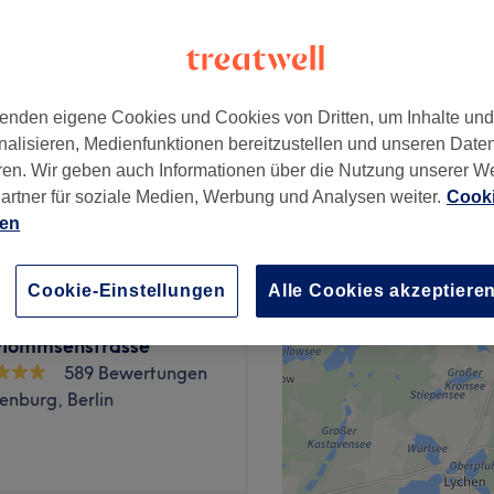
nzeiten
enden eigene Cookies und Cookies von Dritten, um Inhalte un
n
ab
65,40 €
nalisieren, Medienfunktionen bereitzustellen und unseren Date
ren. Wir geben auch Informationen über die Nutzung unserer W
Spare bis zu 40%
artner für soziale Medien, Werbung und Analysen weiter.
Cooki
ien
Cookie-Einstellungen
Alle Cookies akzeptiere
Skin - Kosmetikinstitut
 Mommsenstrasse
589 Bewertungen
enburg, Berlin
 zu verbringen? Dann