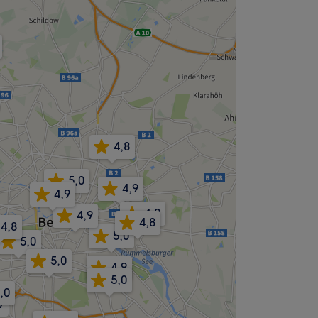
4,8
5,0
4,9
4,9
4,8
4,9
4,8
4,8
5,0
5,0
5,0
4,9
5,0
,0
9