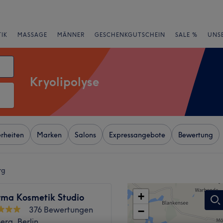
IK
MASSAGE
MÄNNER
GESCHENKGUTSCHEIN
SALE %
UNS
Kryolipolyse
rheiten
Marken
Salons
Expressangebote
Bewertung
rg
+
rma Kosmetik Studio
376 Bewertungen
−
rg, Berlin