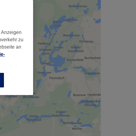
d Anzeigen
nverkehr zu
ebseite an
e-
n