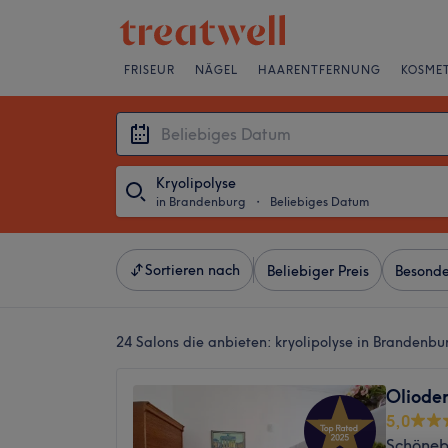
FRISEUR
NÄGEL
HAARENTFERNUNG
KOSMET
Kryolipolyse
in Brandenburg
・
Beliebiges Datum
Sortieren nach
Beliebiger Preis
Besonde
24 Salons die anbieten:
kryolipolyse in Brandenbu
Oliode
5,0
Schönebe